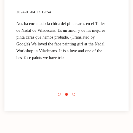
2024-01-04 13:19:54
2024
Nos ha encantado la chica del pinta caras en el Taller
(Tra
de Nadal de Viladecans. Es un amor y de las mejores
Dida
pinta caras que hemos probado. (Translated by
work
Google) We loved the face painting girl at the Nadal
acti
Workshop in Viladecans. It is a love and one of the
area
best face paints we have tried.
mini
Nada
que 
acti
Espa
mini