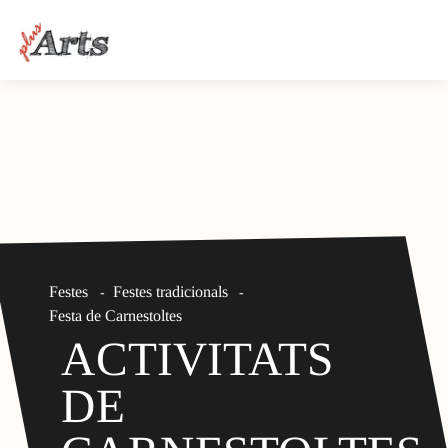
Festes
Festes tradicionals
-
-
Festa de Carnestoltes
ACTIVITATS
DE