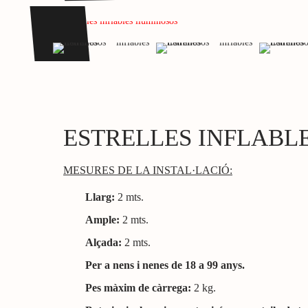
ESTRELLES INFLABL
MESURES DE LA INSTAL·LACIÓ:
Llarg:
2
mts.
Ample:
2
mts.
Alçada:
2
mts.
Per a nens i nenes de 18 a 99 anys.
Pes màxim de càrrega:
2
kg.