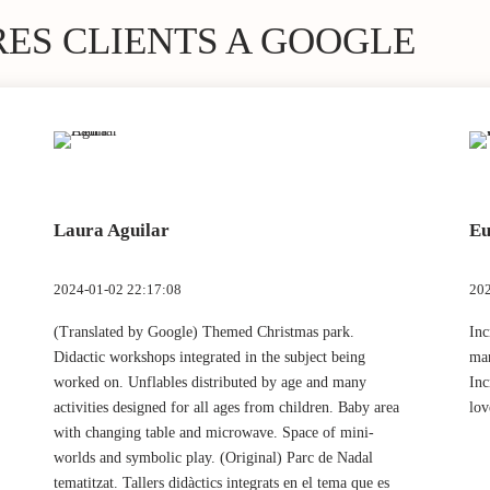
RES CLIENTS A GOOGLE
Laura Aguilar
Eu
2024-01-02 22:17:08
202
(Translated by Google) Themed Christmas park.
Inc
Didactic workshops integrated in the subject being
mar
worked on. Unflables distributed by age and many
Inc
activities designed for all ages from children. Baby area
lov
with changing table and microwave. Space of mini-
worlds and symbolic play. (Original) Parc de Nadal
tematitzat. Tallers didàctics integrats en el tema que es