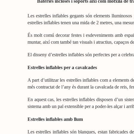
Bateries incloses i soports així com motxila de t
Les estrelles inflables gegants són elements lluminosos 
estrelles inflables tenen una mida de 2 metres, una mesura
És molt comú decorar festes i esdeveniments amb espais 
muntar, així com també tan visuals i atractius, capaços d
El disseny d’estrelles inflables són perfectes per a celeb
Estrelles inflables per a cavalcades
A part d’utilitzar les estrelles inflables com a elements
més contractat de l’any és durant la cavalcada de reis, f
En aquest cas, les estrelles inflables disposen d’un sist
sistema amb un pal extensible per a poder-les alçar i arri
Estrelles inflables amb llum
Les estrelles inflables són blanques, estan fabricades d