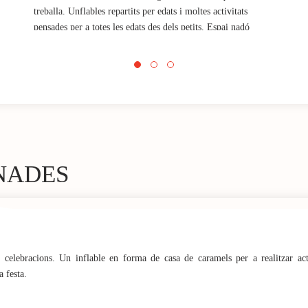
treballa. Unflables repartits per edats i moltes activitats
pensades per a totes les edats des dels petits. Espai nadó
amb canviador i microones. Espai de minimons i joc
simbòlic.
NADES
i celebracions. Un inflable en forma de casa de caramels per a realitzar ac
 festa.