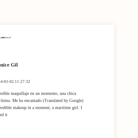
nice Gil
Marta Fan
4-01-02 11:27:32
2023-12-28 13:
reíble maquillaje en un momento, una chica
Muy buena expe
ítima. Me ha encantado (Translated by Google)
por Claudia! (
redible makeup in a moment, a maritime girl. I
experience and
ed it
Claudia!