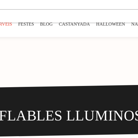
RVEIS
FESTES
BLOG
CASTANYADA
HALLOWEEN
NA
NFLABLES LLUMINO