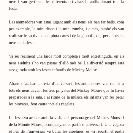
nens i van gestionar les diferents activitats infantils durant tota la
festa.
Les animadores van estar jugant amb els nens, els ban fer balls, com
per exemple, la mini disco i la mini zumba, i a més, també els van
realitzar les activitats de pinta cares i de la globoflexia, per a tots els
nens de la festa.
Va ser realment una tarda molt completa i molt entretinguda, on els
nens i adults s’ho van passar d’allò més bé. La diversió sempre està
assegurada amb les festes infantils de Mickey Mouse.
Abans d’acabar la festa d’aniversari, les animadores van reunir a
tots els nens davant les tres pinyates del Mickey Mouse que hi havia
preparades a la sala, i al ritme de la música els infants van fer petar
les pinyates, fent caure tots els regalets.
La festa va acabar amb la visita del personatge del Mickey Mouse i
de la Minnie Mouse, acompanyant el pastís d’aniversari. Una vegada
el nen de l’aniversari va bufar les espelmes, es va repartir el pastís