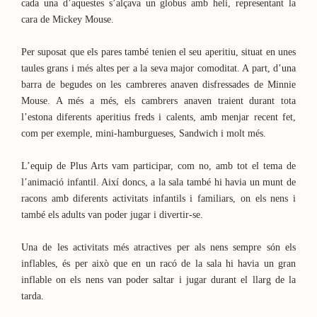
cada una d’aquestes s’alçava un globus amb heli, representant la
cara de Mickey Mouse.
Per suposat que els pares també tenien el seu aperitiu, situat en unes
taules grans i més altes per a la seva major comoditat. A part, d’una
barra de begudes on les cambreres anaven disfressades de Minnie
Mouse. A més a més, els cambrers anaven traient durant tota
l’estona diferents aperitius freds i calents, amb menjar recent fet,
com per exemple, mini-hamburgueses, Sandwich i molt més.
L’equip de Plus Arts vam participar, com no, amb tot el tema de
l’animació infantil. Així doncs, a la sala també hi havia un munt de
racons amb diferents activitats infantils i familiars, on els nens i
també els adults van poder jugar i divertir-se.
Una de les activitats més atractives per als nens sempre són els
inflables, és per això que en un racó de la sala hi havia un gran
inflable on els nens van poder saltar i jugar durant el llarg de la
tarda.