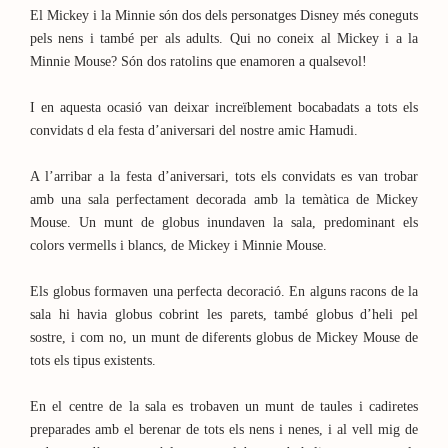
El Mickey i la Minnie són dos dels personatges Disney més coneguts
pels nens i també per als adults. Qui no coneix al Mickey i a la
Minnie Mouse? Són dos ratolins que enamoren a qualsevol!
I en aquesta ocasió van deixar increïblement bocabadats a tots els
convidats d ela festa d’aniversari del nostre amic Hamudi.
A l’arribar a la festa d’aniversari, tots els convidats es van trobar
amb una sala perfectament decorada amb la temàtica de Mickey
Mouse. Un munt de globus inundaven la sala, predominant els
colors vermells i blancs, de Mickey i Minnie Mouse.
Els globus formaven una perfecta decoració. En alguns racons de la
sala hi havia globus cobrint les parets, també globus d’heli pel
sostre, i com no, un munt de diferents globus de Mickey Mouse de
tots els tipus existents.
En el centre de la sala es trobaven un munt de taules i cadiretes
preparades amb el berenar de tots els nens i nenes, i al vell mig de