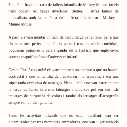
També hi havia un racó de tallers infantils de Mickey Mouse, on els
nens podien fer xapes divertides, titelles, i altres tallers de
manualitats amb la temàtica de la festa d’aniversari: Mickey i
Minnie Mouse.
A part, els vam muntar un racó de maquillatge de fantasia, per a què
els nens més petits i també els pares i tots els adults convidats,
poguessin pintar-se la cara i gaudir de la fantasia que englovavba
aquesta magnífica festa d’aniversari infantil.
Des de Plus Arts també els vam preparar una sorpresa que no havien
contractat i que la família de l’aniversari no esperava, i era una
súper taula exclusiva de tatuatges. Nens i adults no van parar en tota
la tarda de fer-se diferents tatuatges i dibuixos pel seu cos. Els
tatuatges de purpurina de colors i també els tatuatges d’aerografia
sempre són un èxit garantit.
Totes les activitats infantils que us estem detallant, van ser
dinamitzades per tres monitores animadores, que van jugar amb els