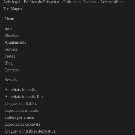
Avís legal
-
Política de Privacitat
-
Política de Cookies
-
Accessibilitat
-
Tus Magos
Menú
Inici
PlusArts
Ajuntaments
Serveis
Festes
Blog
Contacte
Serveis
Activitats infantils
Activitats infantils 0-5
Lloguer d'inflables
Espectacles infantils
Tallers per a nens
Espectacles cercavila
Lloguer d'inflables decoratius