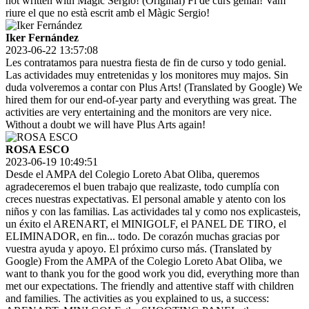
not written with Magic Sergio! (Original) Fi de curs genial! Vam
riure el que no està escrit amb el Màgic Sergio!
Iker Fernández
2023-06-22 13:57:08
Les contratamos para nuestra fiesta de fin de curso y todo genial.
Las actividades muy entretenidas y los monitores muy majos. Sin
duda volveremos a contar con Plus Arts! (Translated by Google) We
hired them for our end-of-year party and everything was great. The
activities are very entertaining and the monitors are very nice.
Without a doubt we will have Plus Arts again!
ROSA ESCO
2023-06-19 10:49:51
Desde el AMPA del Colegio Loreto Abat Oliba, queremos
agradeceremos el buen trabajo que realizaste, todo cumplía con
creces nuestras expectativas. El personal amable y atento con los
niños y con las familias. Las actividades tal y como nos explicasteis,
un éxito el ARENART, el MINIGOLF, el PANEL DE TIRO, el
ELIMINADOR, en fin... todo. De corazón muchas gracias por
vuestra ayuda y apoyo. El próximo curso más. (Translated by
Google) From the AMPA of the Colegio Loreto Abat Oliba, we
want to thank you for the good work you did, everything more than
met our expectations. The friendly and attentive staff with children
and families. The activities as you explained to us, a success: