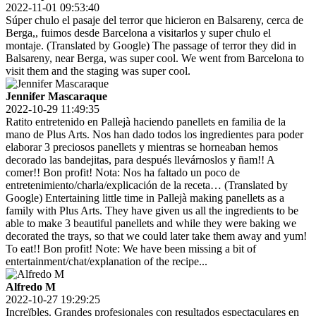
2022-11-01 09:53:40
Súper chulo el pasaje del terror que hicieron en Balsareny, cerca de
Berga,, fuimos desde Barcelona a visitarlos y super chulo el
montaje. (Translated by Google) The passage of terror they did in
Balsareny, near Berga, was super cool. We went from Barcelona to
visit them and the staging was super cool.
Jennifer Mascaraque
2022-10-29 11:49:35
Ratito entretenido en Pallejà haciendo panellets en familia de la
mano de Plus Arts. Nos han dado todos los ingredientes para poder
elaborar 3 preciosos panellets y mientras se horneaban hemos
decorado las bandejitas, para después llevárnoslos y ñam!! A
comer!! Bon profit! Nota: Nos ha faltado un poco de
entretenimiento/charla/explicación de la receta… (Translated by
Google) Entertaining little time in Pallejà making panellets as a
family with Plus Arts. They have given us all the ingredients to be
able to make 3 beautiful panellets and while they were baking we
decorated the trays, so that we could later take them away and yum!
To eat!! Bon profit! Note: We have been missing a bit of
entertainment/chat/explanation of the recipe...
Alfredo M
2022-10-27 19:29:25
Increïbles. Grandes profesionales con resultados espectaculares en