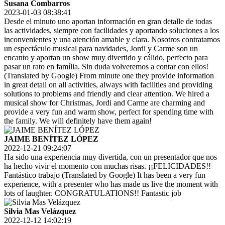
Susana Combarros
2023-01-03 08:38:41
Desde el minuto uno aportan información en gran detalle de todas
las actividades, siempre con facilidades y aportando soluciones a los
inconvenientes y una atención amable y clara. Nosotros contratamos
un espectáculo musical para navidades, Jordi y Carme son un
encanto y aportan un show muy divertido y cálido, perfecto para
pasar un rato en família. Sin duda volveremos a contar con ellos!
(Translated by Google) From minute one they provide information
in great detail on all activities, always with facilities and providing
solutions to problems and friendly and clear attention. We hired a
musical show for Christmas, Jordi and Carme are charming and
provide a very fun and warm show, perfect for spending time with
the family. We will definitely have them again!
JAIME BENÍTEZ LÓPEZ
2022-12-21 09:24:07
Ha sido una experiencia muy divertida, con un presentador que nos
ha hecho vivir el momento con muchas risas. ¡¡FELICIDADES!!
Fantástico trabajo (Translated by Google) It has been a very fun
experience, with a presenter who has made us live the moment with
lots of laughter. CONGRATULATIONS!! Fantastic job
Silvia Mas Velázquez
2022-12-12 14:02:19