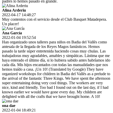
padres lo hemos pasado en grande.
Alina Arderiu
2022-04-17 14:48:27
Muy contentos con el servicio desde el Club Basquet Matadepera.
Un placer!
Ana García
2022-01-04 19:52:54
Han organizado unos talleres para niños en Badia del Vallès como
antesala de la llegada de los Reyes Magos fantásticos. Hemos
pasado la tarde súper entretenida haciendo cosas muy chulas. Las
trabajadoras muy agradables, amables y simpáticas. Lástima que me
haya enterado el último día, si lo hubiera sabido antes habríamos ido
cada día. Mis hijos encantados con todas las manualidades que nos
hemos traído a casa. ¡Un 10! (Translated by Google) They have
organized workshops for children in Badia del Vallès as a prelude to
the arrival of the fantastic Three Kings. We have spent the afternoon
super entertaining doing very cool things. The workers are very
nice, kind and friendly. Too bad I found out on the last day, if I had
known earlier we would have gone every day. My children are
delighted with all the crafts that we have brought home. A 10!
ona dae
2022-01-04 18:49:21