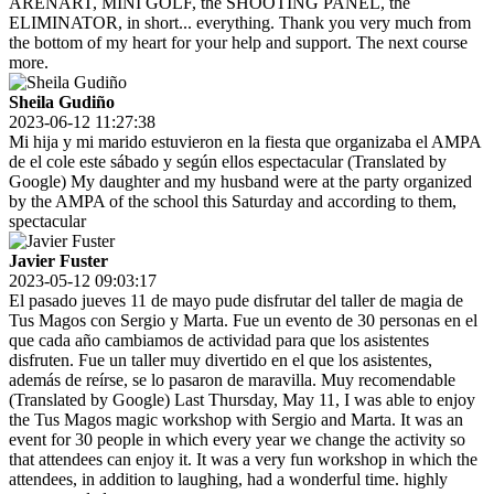
ARENART, MINI GOLF, the SHOOTING PANEL, the
ELIMINATOR, in short... everything. Thank you very much from
the bottom of my heart for your help and support. The next course
more.
Sheila Gudiño
2023-06-12 11:27:38
Mi hija y mi marido estuvieron en la fiesta que organizaba el AMPA
de el cole este sábado y según ellos espectacular (Translated by
Google) My daughter and my husband were at the party organized
by the AMPA of the school this Saturday and according to them,
spectacular
Javier Fuster
2023-05-12 09:03:17
El pasado jueves 11 de mayo pude disfrutar del taller de magia de
Tus Magos con Sergio y Marta. Fue un evento de 30 personas en el
que cada año cambiamos de actividad para que los asistentes
disfruten. Fue un taller muy divertido en el que los asistentes,
además de reírse, se lo pasaron de maravilla. Muy recomendable
(Translated by Google) Last Thursday, May 11, I was able to enjoy
the Tus Magos magic workshop with Sergio and Marta. It was an
event for 30 people in which every year we change the activity so
that attendees can enjoy it. It was a very fun workshop in which the
attendees, in addition to laughing, had a wonderful time. highly