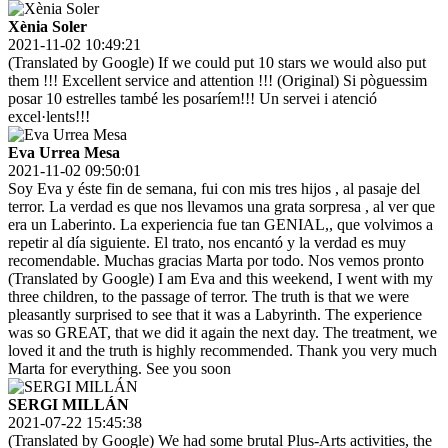
Xènia Soler
2021-11-02 10:49:21
(Translated by Google) If we could put 10 stars we would also put
them !!! Excellent service and attention !!! (Original) Si pòguessim
posar 10 estrelles també les posaríem!!! Un servei i atenció
excel·lents!!!
Eva Urrea Mesa
2021-11-02 09:50:01
Soy Eva y éste fin de semana, fui con mis tres hijos , al pasaje del
terror. La verdad es que nos llevamos una grata sorpresa , al ver que
era un Laberinto. La experiencia fue tan GENIAL,, que volvimos a
repetir al día siguiente. El trato, nos encantó y la verdad es muy
recomendable. Muchas gracias Marta por todo. Nos vemos pronto
(Translated by Google) I am Eva and this weekend, I went with my
three children, to the passage of terror. The truth is that we were
pleasantly surprised to see that it was a Labyrinth. The experience
was so GREAT, that we did it again the next day. The treatment, we
loved it and the truth is highly recommended. Thank you very much
Marta for everything. See you soon
SERGI MILLÁN
2021-07-22 15:45:38
(Translated by Google) We had some brutal Plus-Arts activities, the