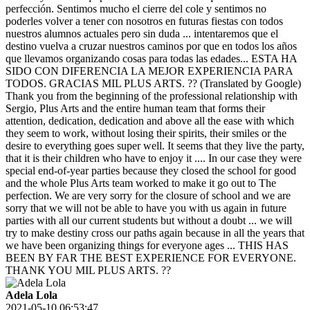
perfección. Sentimos mucho el cierre del cole y sentimos no
poderles volver a tener con nosotros en futuras fiestas con todos
nuestros alumnos actuales pero sin duda ... intentaremos que el
destino vuelva a cruzar nuestros caminos por que en todos los años
que llevamos organizando cosas para todas las edades... ESTA HA
SIDO CON DIFERENCIA LA MEJOR EXPERIENCIA PARA
TODOS. GRACIAS MIL PLUS ARTS. ?? (Translated by Google)
Thank you from the beginning of the professional relationship with
Sergio, Plus Arts and the entire human team that forms their
attention, dedication, dedication and above all the ease with which
they seem to work, without losing their spirits, their smiles or the
desire to everything goes super well. It seems that they live the party,
that it is their children who have to enjoy it .... In our case they were
special end-of-year parties because they closed the school for good
and the whole Plus Arts team worked to make it go out to The
perfection. We are very sorry for the closure of school and we are
sorry that we will not be able to have you with us again in future
parties with all our current students but without a doubt ... we will
try to make destiny cross our paths again because in all the years that
we have been organizing things for everyone ages ... THIS HAS
BEEN BY FAR THE BEST EXPERIENCE FOR EVERYONE.
THANK YOU MIL PLUS ARTS. ??
Adela Lola
2021-05-10 06:53:47