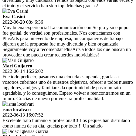
divertidas y muy cuidadas. Hemos trabajado con ellos varias veces y
el trato y el servicio han sido top. Muchas gracias!
Eva Casini
2022-06-20 08:46:36
Muy buena experiencia! La comunicación con Sergio y su equipo
fue genial, de verdad son profesionales. Nos contactamos con
PlusArts para un evento de empresa, mi companeros de trabajo
dijeron que la propuesta fue muy divertida y bien organizada.
Seguramente voy a recomendar PlusArts a todos los que buscan un
proveedor que pueda crear recuerdos inolvidables!
Mari Guijarro
2022-06-14 16:26:02
Fue todo perfecto, pasamos una cloenda estupenda, gracias a
vosotros cubrimos uno de nuestros objetivos, ofrecer a todos nuestro
jugadores, amigos y familiares la oportunidad de pasar un rato
agradable, y lo conseguimos. Espero volver a reencontrarnos en un
futuro. Gracias de nuevo por vuestra profesionalidad.
isma localvari
2022-06-13 16:07:52
Excelente trato humano y profesional!!! Los peques han disfrutado
como nunca de su día, gracias por todo!!! Un saludo