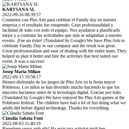
KARTSANA SL
2022-09-16 08:39:57
Contamos con Plus Arts para celebrar el Family day en nuestra
empresa y el resultado fue estupendo. Gran profesionalidad y
facilidad de trato con todo el equipo. Nos ayudaron a planificarlo
mejor y a contratar las actividades que más se adaptaban a nuestro
evento. ¡Fue un éxito! (Translated by Google) We have Plus Arts to
celebrate Family Day in our company and the result was great.
Great professionalism and ease of dealing with the entire team. They
helped us plan it better and hire the activities that best suited our
event. It was a success!
Josep Maria Milian
2022-09-15 10:58:17
Hemos disfrutado de los juegos de Plus Arts en la fiesta mayor
Poblenou. Los niños se han divertido mucho haciendo lo que los
mayores haciamos antes de la tecnologia digital. Gracias por todo.
(Translated by Google) We have enjoyed the Plus Arts games at the
Poblenou festival. The children have had a lot of fun doing what we
adults did before digital technology. Thanks for everything.
Clàudia Sabata Font
2022-08-03 11:40:19
Repetirem segur amb ells! Ha estat una activitat molt ben