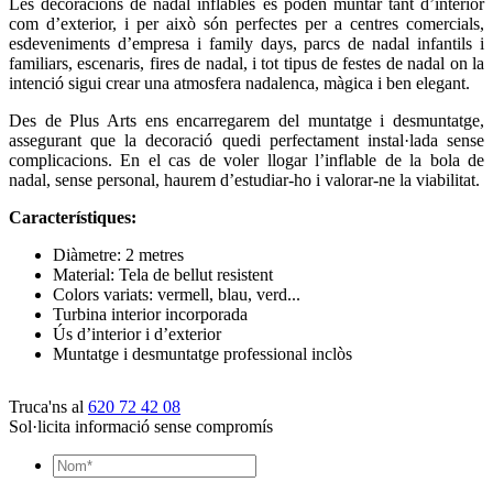
Les decoracions de nadal inflables es poden muntar tant d’interior
com d’exterior, i per això són perfectes per a centres comercials,
esdeveniments d’empresa i family days, parcs de nadal infantils i
familiars, escenaris, fires de nadal, i tot tipus de festes de nadal on la
intenció sigui crear una atmosfera nadalenca, màgica i ben elegant.
Des de Plus Arts ens encarregarem del muntatge i desmuntatge,
assegurant que la decoració quedi perfectament instal·lada sense
complicacions. En el cas de voler llogar l’inflable de la bola de
nadal, sense personal, haurem d’estudiar-ho i valorar-ne la viabilitat.
Característiques:
Diàmetre: 2 metres
Material: Tela de bellut resistent
Colors variats: vermell, blau, verd...
Turbina interior incorporada
Ús d’interior i d’exterior
Muntatge i desmuntatge professional inclòs
Truca'ns al
620 72 42 08
Sol·licita informació sense compromís