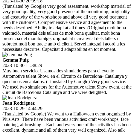
2023-10-30 20:39:18
(Translated by Google) very good assessment, workshop material of
very good quality, very good presence of the monitoring, originality
and creativity of the workshops and above all very good treatment
with the customer. Comprehensive service and agreement to the
needs described. Ability to adapt at all times. (Original) molt bona
valoració, material dels tallers de molt bona qualitat, molt bona
presència del monitoratge, originalitat i creativitat dels tallers i
sobretot molt bon tracte amb el client. Servei integral i acord a les
necessitats descrites. Capacitat d adaptabilitat en tot moment.
Gemma Puig
2023-10-30 11:38:29
Muy buen servicio. Usamos dos simuladores para el evento
Automotive talent Show, en el Circuito de Barcelona- Catalunya y
quedamos encantados. (Translated by Google) Very good service.
We used two simulators for the Automotive talent Show event, at the
Circuit de Barcelona-Catalunya and we were delighted.
Joan Rodriguez
2023-10-29 14:44:29
(Translated by Google) We went to a Halloween event organized by
Plus Arts. There have been various activities: craft workshops, face
painting, airbrushing... Each and every one of the activities has been
excellent, dynamic and all of them very well organized. Also talk