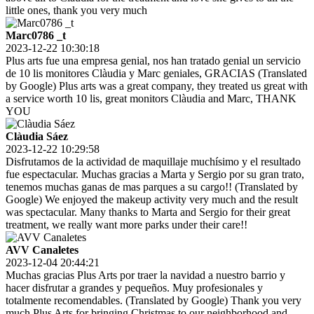
little ones, thank you very much
Marc0786 _t
2023-12-22 10:30:18
Plus arts fue una empresa genial, nos han tratado genial un servicio
de 10 lis monitores Clàudia y Marc geniales, GRACIAS (Translated
by Google) Plus arts was a great company, they treated us great with
a service worth 10 lis, great monitors Clàudia and Marc, THANK
YOU
Clàudia Sáez
2023-12-22 10:29:58
Disfrutamos de la actividad de maquillaje muchísimo y el resultado
fue espectacular. Muchas gracias a Marta y Sergio por su gran trato,
tenemos muchas ganas de mas parques a su cargo!! (Translated by
Google) We enjoyed the makeup activity very much and the result
was spectacular. Many thanks to Marta and Sergio for their great
treatment, we really want more parks under their care!!
AVV Canaletes
2023-12-04 20:44:21
Muchas gracias Plus Arts por traer la navidad a nuestro barrio y
hacer disfrutar a grandes y pequeños. Muy profesionales y
totalmente recomendables. (Translated by Google) Thank you very
much Plus Arts for bringing Christmas to our neighborhood and