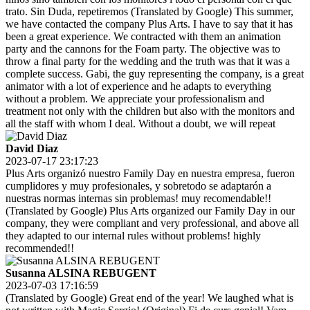
trato. Sin Duda, repetiremos (Translated by Google) This summer,
we have contacted the company Plus Arts. I have to say that it has
been a great experience. We contracted with them an animation
party and the cannons for the Foam party. The objective was to
throw a final party for the wedding and the truth was that it was a
complete success. Gabi, the guy representing the company, is a great
animator with a lot of experience and he adapts to everything
without a problem. We appreciate your professionalism and
treatment not only with the children but also with the monitors and
all the staff with whom I deal. Without a doubt, we will repeat
David Diaz
2023-07-17 23:17:23
Plus Arts organizó nuestro Family Day en nuestra empresa, fueron
cumplidores y muy profesionales, y sobretodo se adaptarón a
nuestras normas internas sin problemas! muy recomendable!!
(Translated by Google) Plus Arts organized our Family Day in our
company, they were compliant and very professional, and above all
they adapted to our internal rules without problems! highly
recommended!!
Susanna ALSINA REBUGENT
2023-07-03 17:16:59
(Translated by Google) Great end of the year! We laughed what is