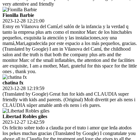
very attentive and friendly
Fionilla Barbie
2023-12-28 12:21:00
Estoy en Vilanova del Camí,el salón de la infancia y la verdad q
tanto la empresa plus arts como el monitor Marc de los hinchables
pequeños, exquisita la atención y las instalaciones,soy una
mamá,Mari,agradecida por este espacio a los más pequeños, gracias.
(Translated by Google) I am in Vilanova del Camí, the childhood
salon and the truth is that both the company plus arts and the
monitor Marc of the small inflatables, the attention and the facilities
are exquisite, I am a mother, Mari, grateful for this space for the little
ones , thank you.
chatina fx
2023-12-28 12:19:59
(Translated by Google) Great fun for kids and CLAUDIA super
friendly with kids and parents. (Original) Molt divertit per als nens i
CLAUDIA súper amable amb els nens i els pares.
Libertad Robles giles
2023-12-27 12:42:59
Os felicito sobre todo a claudia por el trato i amor que leda atodos
los pekes muchas gracias (Translated by Google) I congratulate you
above all to Claudia for the treatment and love she gives to all the