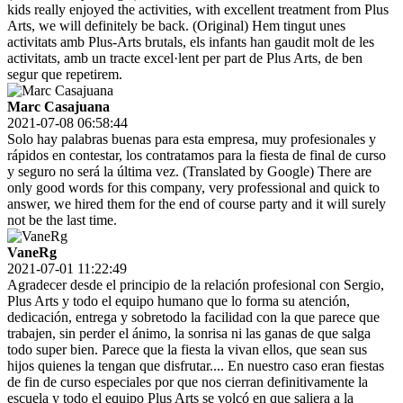
kids really enjoyed the activities, with excellent treatment from Plus
Arts, we will definitely be back. (Original) Hem tingut unes
activitats amb Plus-Arts brutals, els infants han gaudit molt de les
activitats, amb un tracte excel·lent per part de Plus Arts, de ben
segur que repetirem.
Marc Casajuana
2021-07-08 06:58:44
Solo hay palabras buenas para esta empresa, muy profesionales y
rápidos en contestar, los contratamos para la fiesta de final de curso
y seguro no será la última vez. (Translated by Google) There are
only good words for this company, very professional and quick to
answer, we hired them for the end of course party and it will surely
not be the last time.
VaneRg
2021-07-01 11:22:49
Agradecer desde el principio de la relación profesional con Sergio,
Plus Arts y todo el equipo humano que lo forma su atención,
dedicación, entrega y sobretodo la facilidad con la que parece que
trabajen, sin perder el ánimo, la sonrisa ni las ganas de que salga
todo super bien. Parece que la fiesta la vivan ellos, que sean sus
hijos quienes la tengan que disfrutar.... En nuestro caso eran fiestas
de fin de curso especiales por que nos cierran definitivamente la
escuela y todo el equipo Plus Arts se volcó en que saliera a la