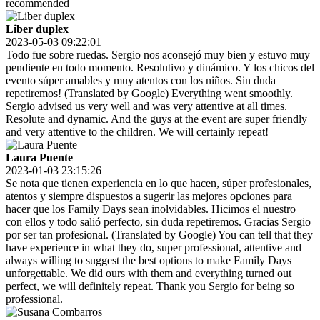
recommended
Liber duplex
2023-05-03 09:22:01
Todo fue sobre ruedas. Sergio nos aconsejó muy bien y estuvo muy
pendiente en todo momento. Resolutivo y dinámico. Y los chicos del
evento súper amables y muy atentos con los niños. Sin duda
repetiremos! (Translated by Google) Everything went smoothly.
Sergio advised us very well and was very attentive at all times.
Resolute and dynamic. And the guys at the event are super friendly
and very attentive to the children. We will certainly repeat!
Laura Puente
2023-01-03 23:15:26
Se nota que tienen experiencia en lo que hacen, súper profesionales,
atentos y siempre dispuestos a sugerir las mejores opciones para
hacer que los Family Days sean inolvidables. Hicimos el nuestro
con ellos y todo salió perfecto, sin duda repetiremos. Gracias Sergio
por ser tan profesional. (Translated by Google) You can tell that they
have experience in what they do, super professional, attentive and
always willing to suggest the best options to make Family Days
unforgettable. We did ours with them and everything turned out
perfect, we will definitely repeat. Thank you Sergio for being so
professional.