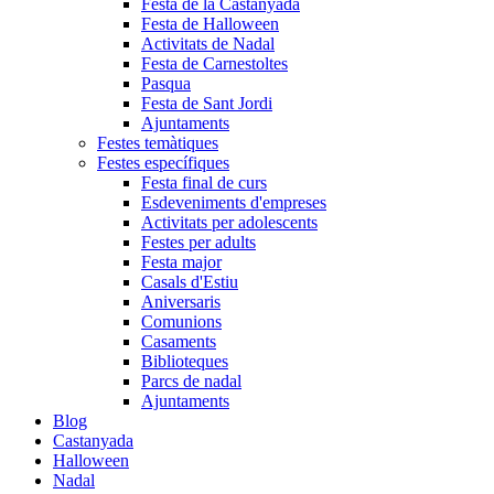
Festa de la Castanyada
Festa de Halloween
Activitats de Nadal
Festa de Carnestoltes
Pasqua
Festa de Sant Jordi
Ajuntaments
Festes temàtiques
Festes específiques
Festa final de curs
Esdeveniments d'empreses
Activitats per adolescents
Festes per adults
Festa major
Casals d'Estiu
Aniversaris
Comunions
Casaments
Biblioteques
Parcs de nadal
Ajuntaments
Blog
Castanyada
Halloween
Nadal