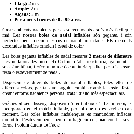
Llarg:
2
mts.
Ample:
2
m.
Alçada:
2
m.
Per a nens i nenes de 0 a 99 anys.
Crear ambients nadalencs per a esdeveniments ara és més fàcil que
mai. Les nostres
boles de nadal inflables
són gegants, i són
perfectes per a decorar espais de nadal impactants. Els elements
decoratius inflables omplen l’espai de color
Les boles gegants inflables de nadal mesures
2 metres de diàmetre
i estan fabricades amb tela Oxford d’alta resistència, garantint la
seva durabilitat, i oferint un toc decoratiu de qualitat per a la vostra
festa o esdeveniment de nadal.
Disposem de diferents boles de nadal inflables, totes elles de
diferents colors, per tal que puguin combinar amb la vostra festa,
creant entorns nadalencs personalitzats i d’allò més espectaculars.
Gràcies al seu disseny, disposen d’una turbina d’inflat interior, ja
incorporada en el mateix inflable, per tal que no es vegi en cap
moment. Les boles inflables nadalenques es mantindran inflades
durant tot l’esdeveniment, mentre hi hagi corrent, mantenint la seva
forma i volum durant tot l’acte.