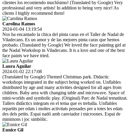
clientes los recomiendo muchísimo! (Translated by Google) Very
professional and very artists! In addition to being very nice! As
clients I highly recommend them!
Carolina Ramos
2024-01-04 13:19:54
Nos ha encantado la chica del pinta caras en el Taller de Nadal de
Viladecans. Es un amor y de las mejores pinta caras que hemos
probado. (Translated by Google) We loved the face painting girl at
the Nadal Workshop in Viladecans. It is a love and one of the best
face paints we have tried.
Laura Aguilar
2024-01-02 22:17:08
(Translated by Google) Themed Christmas park. Didactic
workshops integrated in the subject being worked on. Unflables
distributed by age and many activities designed for all ages from
children. Baby area with changing table and microwave. Space of
mini-worlds and symbolic play. (Original) Parc de Nadal tematitzat.
Tallers didàctics integrats en el tema que es treballa. Unflables
repartits per edats i moltes activitats pensades per a totes les edats
des dels petits. Espai nadó amb canviador i microones. Espai de
minimons i joc simbòlic.
Eunice Gil