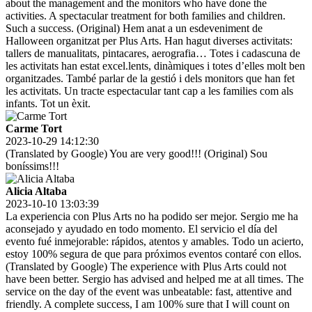
about the management and the monitors who have done the
activities. A spectacular treatment for both families and children.
Such a success. (Original) Hem anat a un esdeveniment de
Halloween organitzat per Plus Arts. Han hagut diverses activitats:
tallers de manualitats, pintacares, aerografia… Totes i cadascuna de
les activitats han estat excel.lents, dinàmiques i totes d’elles molt ben
organitzades. També parlar de la gestió i dels monitors que han fet
les activitats. Un tracte espectacular tant cap a les families com als
infants. Tot un èxit.
Carme Tort
2023-10-29 14:12:30
(Translated by Google) You are very good!!! (Original) Sou
boníssims!!!
Alicia Altaba
2023-10-10 13:03:39
La experiencia con Plus Arts no ha podido ser mejor. Sergio me ha
aconsejado y ayudado en todo momento. El servicio el día del
evento fué inmejorable: rápidos, atentos y amables. Todo un acierto,
estoy 100% segura de que para próximos eventos contaré con ellos.
(Translated by Google) The experience with Plus Arts could not
have been better. Sergio has advised and helped me at all times. The
service on the day of the event was unbeatable: fast, attentive and
friendly. A complete success, I am 100% sure that I will count on