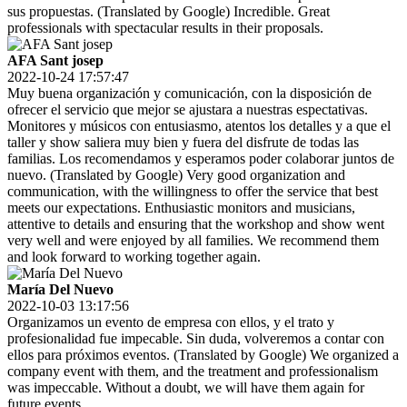
sus propuestas. (Translated by Google) Incredible. Great
professionals with spectacular results in their proposals.
AFA Sant josep
2022-10-24 17:57:47
Muy buena organización y comunicación, con la disposición de
ofrecer el servicio que mejor se ajustara a nuestras espectativas.
Monitores y músicos con entusiasmo, atentos los detalles y a que el
taller y show saliera muy bien y fuera del disfrute de todas las
familias. Los recomendamos y esperamos poder colaborar juntos de
nuevo. (Translated by Google) Very good organization and
communication, with the willingness to offer the service that best
meets our expectations. Enthusiastic monitors and musicians,
attentive to details and ensuring that the workshop and show went
very well and were enjoyed by all families. We recommend them
and look forward to working together again.
María Del Nuevo
2022-10-03 13:17:56
Organizamos un evento de empresa con ellos, y el trato y
profesionalidad fue impecable. Sin duda, volveremos a contar con
ellos para próximos eventos. (Translated by Google) We organized a
company event with them, and the treatment and professionalism
was impeccable. Without a doubt, we will have them again for
future events.