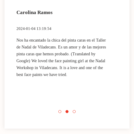
Carolina Ramos
Lau
2024-01-04 13:19:54
2024
Nos ha encantado la chica del pinta caras en el Taller
(Tra
de Nadal de Viladecans. Es un amor y de las mejores
Dida
pinta caras que hemos probado. (Translated by
work
Google) We loved the face painting girl at the Nadal
acti
Workshop in Viladecans. It is a love and one of the
area
best face paints we have tried.
mini
Nada
que 
acti
Espa
mini