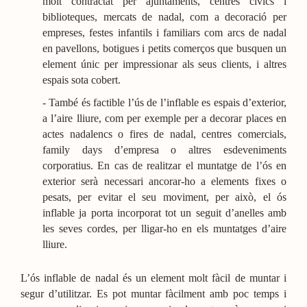
molt contractat per ajuntaments, centres cívics i
biblioteques, mercats de nadal, com a decoració per
empreses, festes infantils i familiars com arcs de nadal
en pavellons, botigues i petits comerços que busquen un
element únic per impressionar als seus clients, i altres
espais sota cobert.
-
També és factible l’ús de l’inflable es espais d’exterior,
a l’aire lliure, com per exemple per a decorar places en
actes nadalencs o fires de nadal, centres comercials,
family days d’empresa o altres esdeveniments
corporatius. En cas de realitzar el muntatge de l’ós en
exterior serà necessari ancorar-ho a elements fixes o
pesats, per evitar el seu moviment, per això, el ós
inflable ja porta incorporat tot un seguit d’anelles amb
les seves cordes, per lligar-ho en els muntatges d’aire
lliure.
L’ós inflable de nadal és un element molt fàcil de muntar i
segur d’utilitzar. Es pot muntar fàcilment amb poc temps i