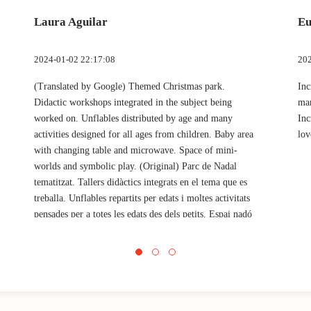
Laura Aguilar
Eu
2024-01-02 22:17:08
202
(Translated by Google) Themed Christmas park.
Inc
Didactic workshops integrated in the subject being
mar
worked on. Unflables distributed by age and many
Inc
activities designed for all ages from children. Baby area
lov
with changing table and microwave. Space of mini-
worlds and symbolic play. (Original) Parc de Nadal
tematitzat. Tallers didàctics integrats en el tema que es
treballa. Unflables repartits per edats i moltes activitats
pensades per a totes les edats des dels petits. Espai nadó
amb canviador i microones. Espai de minimons i joc
simbòlic.