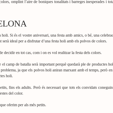
olors, omplint l’aire de boniques tonalitats i barreges inesperades i tot
CELONA
 holi. Si és el vostre aniversari, una festa amb amics, o bé, una celebra
 serà ideal per a disfrutar d’una festa holi amb els polvos de colors.
e decidir en tot cas, com i on es vol realitzar la festa dels colors.
que el camp de batalla serà important perquè quedarà ple de productes ho
à problema, ja que els polvos holi aniran marxant amb el temps, però en el
es holi.
etits, fins els adults. Però és necessari que tots els convidats conegui
estes del color.
que oferim per als més petits.