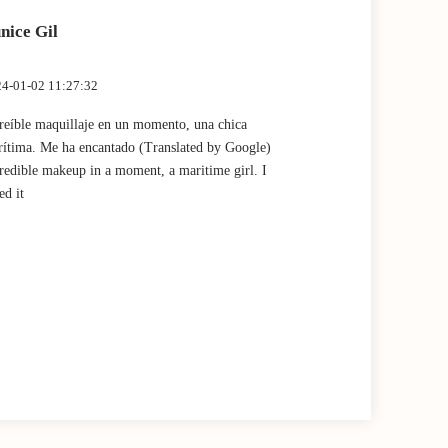
nice Gil
Marta Fan
4-01-02 11:27:32
2023-12-28 13:
reíble maquillaje en un momento, una chica
Muy buena expe
ítima. Me ha encantado (Translated by Google)
por Claudia! (
redible makeup in a moment, a maritime girl. I
experience and
ed it
Claudia!