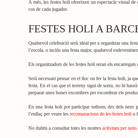
A més, les festes holi ofereixen un espectacle visual de c
cos de cada jugador.
FESTES HOLI A BAR
Qualsevol celebració serà ideal per a organitzar una festa
l’escola, o inclús una festa major, qualsevol esdeveniment
Els organitzadors de les festes holi seran els encarregats d
Serà necessari pensar en el lloc on fer la festa holi, ja 
festa. En el cas que el terreny sigui de sorra, no hi haur
preparar unes bones escombres per escombrar els product
En una festa holi pot participar tothom, des dels nens p
l’enllaç per veure les
recomanacions de les festes holi
o f
No dubtis a consultar totes les nostres
activitats per nens