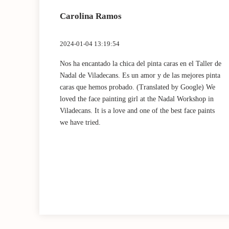
Carolina Ramos
2024-01-04 13:19:54
 muy
Nos ha encantado la chica del pinta caras en el Taller de
chísimo!
Nadal de Viladecans. Es un amor y de las mejores pinta
 very
caras que hemos probado. (Translated by Google) We
ts I
loved the face painting girl at the Nadal Workshop in
Viladecans. It is a love and one of the best face paints
we have tried.