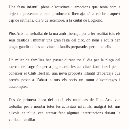
Una festa infantil plena d’activitats i emocions que tenia com a
objectiu presentar el nou producte d’Ibercaja, s’ha celebrat aquest
cap de setmana, dia 9 de setembre, a la ciutat de Logroño.
Plus Arts ha treballat de la mà amb Ibercaja per a fer realitat tots els
seus desitjos i muntar una gran festa del circ, on nens i adults han
pogut gaudir de les activitats infantils preparades per a tots ells.
Un miler de famílies han passat durant tot el dia per la plaça del
mercat de Logroño per a jugar amb les activitats familiars i per a
conèixer el Club Iberfan, una nova proposta infantil d’Ibercaja que
pretén posar a l’abast a tots els socis un munt d’avantatges i
descomptes.
Des de primera hora del matí, els monitors de Plus Arts van
treballar per a muntar totes les activitats infantils, malgrat tot, uns
núvols de pluja van aterrar fent algunes interrupcions durant la
vetllada familiar.