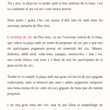
Tot i així, la pluja no va poder amb el bon ambient de la festa, i tot
va continuar el seu rol tal i com estava previst.
Nens petits i grans s’ho van passar d’allò més bé amb totes les
activitats infantils de Plus Arts.
L’
activitat de circ
de Plus Arts, va ser l’activitat central de la festa,
que cobria la plaça amb un munt de propostes de joc per a què tots
els participants poguessin provar els materials del circ. Masses,
diàbolos, dèbil stick, roda bola, xanques, monocicles, i fins i tot,
una corda fluixa, van estar a l’abast de tots els participants de la
gran escola de circ.
També es va omplir la plaça amb una gran col·lecció de jocs gegants
tradicionals, amb la intenció que nens i adults poguessin compartir
una bona estona de joc amb els jocs gegants de fusta que els teníem
preparats.
I en una gran festa del circ, mai hi pot faltar el maquillatge de