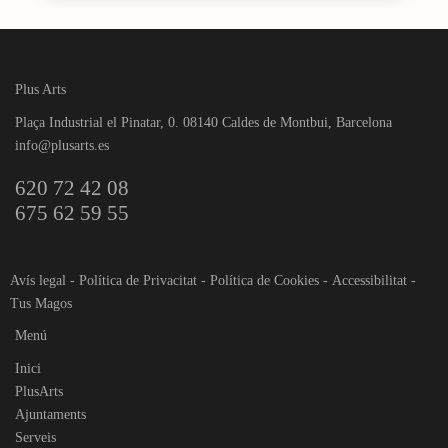
Plus Arts
Plaça Industrial el Pinatar, 0. 08140 Caldes de Montbui, Barcelona
info@plusarts.es
620 72 42 08
675 62 59 55
Avís legal
-
Política de Privacitat
-
Política de Cookies
-
Accessibilitat
-
Tus Magos
Menú
Inici
PlusArts
Ajuntaments
Serveis