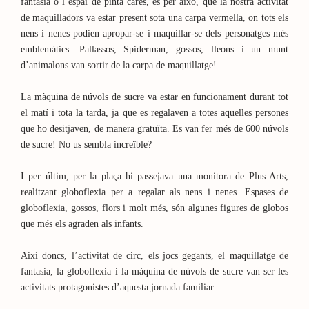
fantasia o l’espai de pinta cares, és per això, que la nostra activitat
de maquilladors va estar present sota una carpa vermella, on tots els
nens i nenes podien apropar-se i maquillar-se dels personatges més
emblemàtics. Pallassos, Spiderman, gossos, lleons i un munt
d’animalons van sortir de la carpa de maquillatge!
La màquina de núvols de sucre va estar en funcionament durant tot
el matí i tota la tarda, ja que es regalaven a totes aquelles persones
que ho desitjaven, de manera gratuïta. Es van fer més de 600 núvols
de sucre! No us sembla increïble?
I per últim, per la plaça hi passejava una monitora de Plus Arts,
realitzant globoflexia per a regalar als nens i nenes. Espases de
globoflexia, gossos, flors i molt més, són algunes figures de globos
que més els agraden als infants.
Així doncs, l’activitat de circ, els jocs gegants, el maquillatge de
fantasia, la globoflexia i la màquina de núvols de sucre van ser les
activitats protagonistes d’aquesta jornada familiar.