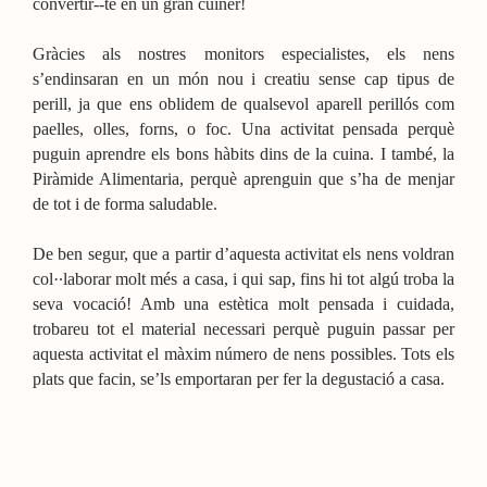
convertir-­‐te en un gran cuiner!
Gràcies als nostres monitors especialistes, els nens
s’endinsaran en un món nou i creatiu sense cap tipus de
perill, ja que ens oblidem de qualsevol aparell perillós com
paelles, olles, forns, o foc. Una activitat pensada perquè
puguin aprendre els bons hàbits dins de la cuina. I també, la
Piràmide Alimentaria, perquè aprenguin que s’ha de menjar
de tot i de forma saludable.
De ben segur, que a partir d’aquesta activitat els nens voldran
col·∙laborar molt més a casa, i qui sap, fins hi tot algú troba la
seva vocació! Amb una estètica molt pensada i cuidada,
trobareu tot el material necessari perquè puguin passar per
aquesta activitat el màxim número de nens possibles. Tots els
plats que facin, se’ls emportaran per fer la degustació a casa.