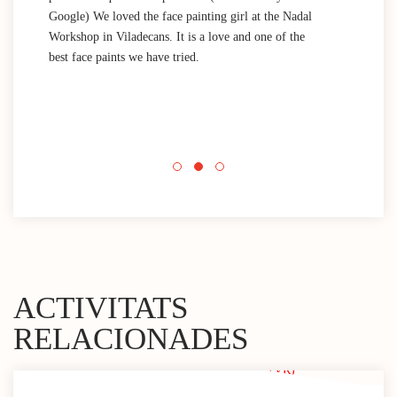
Google) We loved the face painting girl at the Nadal
acti
Workshop in Viladecans. It is a love and one of the
area
best face paints we have tried.
mini
Nada
que 
acti
Espa
mini
ACTIVITATS
RELACIONADES