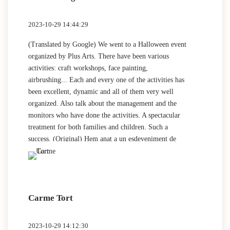
2023-10-29 14:44:29
(Translated by Google) We went to a Halloween event
organized by Plus Arts. There have been various
activities: craft workshops, face painting,
airbrushing... Each and every one of the activities has
been excellent, dynamic and all of them very well
organized. Also talk about the management and the
monitors who have done the activities. A spectacular
treatment for both families and children. Such a
success. (Original) Hem anat a un esdeveniment de
Halloween organitzat per Plus Arts. Han hagut
diverses activitats: tallers de manualitats, pintacares,
aerografia… Totes i cadascuna de les activitats han
estat excel.lents, dinàmiques i totes d’elles molt ben
Carme Tort
organitzades. També parlar de la gestió i dels
monitors que han fet les activitats. Un tracte
espectacular tant cap a les families com als infants.
2023-10-29 14:12:30