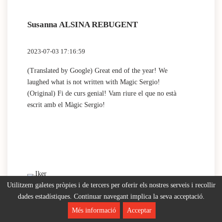
Susanna ALSINA REBUGENT
2023-07-03 17:16:59
(Translated by Google) Great end of the year! We
laughed what is not written with Magic Sergio!
(Original) Fi de curs genial! Vam riure el que no està
escrit amb el Màgic Sergio!
Utilitzem galetes pròpies i de tercers per oferir els nostres serveis i recollir
dades estadístiques. Continuar navegant implica la seva acceptació.
Més informació
Acceptar
Iker Fernández