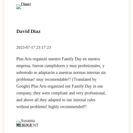
solo con los niños sino también con los monitores i
todo el personal con el que trato. Sin Duda,
repetiremos (Translated by Google) This summer, we
have contacted the company Plus Arts. I have to say
David Diaz
that it has been a great experience. We contracted with
them an animation party and the cannons for the
Foam party. The objective was to throw a final party
2023-07-17 23:17:23
for the wedding and the truth was that it was a
complete success. Gabi, the guy representing the
Plus Arts organizó nuestro Family Day en nuestra
company, is a great animator with a lot of experience
empresa, fueron cumplidores y muy profesionales, y
and he adapts to everything without a problem. We
sobretodo se adaptarón a nuestras normas internas sin
appreciate your professionalism and treatment not
problemas! muy recomendable!! (Translated by
only with the children but also with the monitors and
Google) Plus Arts organized our Family Day in our
all the staff with whom I deal. Without a doubt, we
company, they were compliant and very professional,
will repeat
and above all they adapted to our internal rules
without problems! highly recommended!!