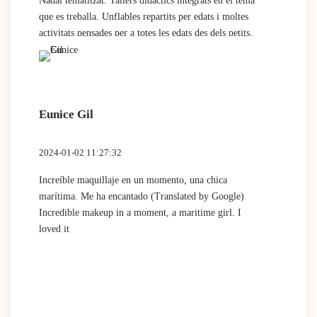
Nadal tematitzat. Tallers didàctics integrats en el tema
que es treballa. Unflables repartits per edats i moltes
activitats pensades per a totes les edats des dels petits.
Espai nadó amb canviador i microones. Espai de
minimons i joc simbòlic.
Eunice Gil
2024-01-02 11:27:32
Increíble maquillaje en un momento, una chica
marítima. Me ha encantado (Translated by Google)
Incredible makeup in a moment, a maritime girl. I
loved it