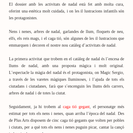
El dossier amb les activitats de nadal està fet amb molta cura,
oferint una estètica molt cuidada, i on les il·lustracions infantils són
les protagonistes.
Nens i nenes, arbres de nadal, garlandes de llum, floquets de neu,
elfs, els reis mags, i el caga tió, són algunes de les il·lustracions que
emmarquen i decoren el nostre nou catàleg d’activitats de nadal.
La primera activitat que trobem en el catàleg de nadal és l’encesa de
llums de nadal, amb una proposta màgica i molt original.
L’espectacle la màgia del nadal és el protagonista, on Magic Sergio,
a través de les varetes màgiques lluminoses, i l’ajuda de tots els
ciutadans i ciutadanes, farà que s’encenguin les llums dels carrers,
arbres de nadal i de totes la ciutat.
Seguidament, ja hi trobem al
caga tió gegant
, el personatge més
estimat per tots els nens i nenes, quan arriba l’època del nadal. Des
de Plus Arts disposem de cinc caga tió gegants que volten per pobles
i ciutats, per a què tots els nens i nenes puguin picar, cantar la cançó