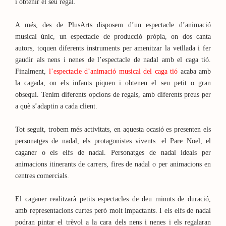
i obtenir el seu regal.
A més, des de PlusArts disposem d’un espectacle d’animació
musical únic, un espectacle de producció pròpia, on dos canta
autors, toquen diferents instruments per amenitzar la vetllada i fer
gaudir als nens i nenes de l’espectacle de nadal amb el caga tió.
Finalment,
l’espectacle d’animació musical del caga tió
acaba amb
la cagada, on els infants piquen i obtenen el seu petit o gran
obsequi. Tenim diferents opcions de regals, amb diferents preus per
a què s’adaptin a cada client.
Tot seguit, trobem més activitats, en aquesta ocasió es presenten els
personatges de nadal, els protagonistes vivents: el Pare Noel, el
caganer o els elfs de nadal. Personatges de nadal ideals per
animacions itinerants de carrers, fires de nadal o per animacions en
centres comercials.
El caganer realitzarà petits espectacles de deu minuts de duració,
amb representacions curtes però molt impactants. I els elfs de nadal
podran pintar el trèvol a la cara dels nens i nenes i els regalaran