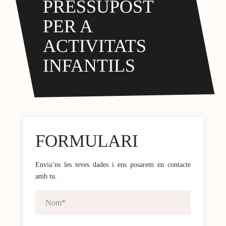
PRESSUPOST
PER A
ACTIVITATS
INFANTILS
FORMULARI
Envia’ns les teves dades i ens posarem en contacte
amb tu.