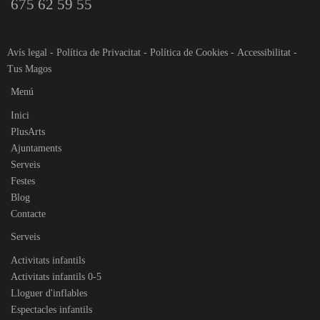
675 62 59 55
Avís legal
-
Política de Privacitat
-
Política de Cookies
-
Accessibilitat
-
Tus Magos
Menú
Inici
PlusArts
Ajuntaments
Serveis
Festes
Blog
Contacte
Serveis
Activitats infantils
Activitats infantils 0-5
Lloguer d'inflables
Espectacles infantils