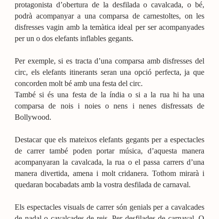
protagonista d’obertura de la desfilada o cavalcada, o bé,
podrà acompanyar a una comparsa de carnestoltes, on les
disfresses vagin amb la temàtica ideal per ser acompanyades
per un o dos elefants inflables gegants.
Per exemple, si es tracta d’una comparsa amb disfresses del
circ, els elefants itinerants seran una opció perfecta, ja que
concorden molt bé amb una festa del circ.
També si és una festa de la índia o si a la rua hi ha una
comparsa de nois i noies o nens i nenes disfressats de
Bollywood.
Destacar que els mateixos elefants gegants per a espectacles
de carrer també poden portar música, d’aquesta manera
acompanyaran la cavalcada, la rua o el passa carrers d’una
manera divertida, amena i molt cridanera. Tothom mirarà i
quedaran bocabadats amb la vostra desfilada de carnaval.
Els espectacles visuals de carrer són genials per a cavalcades
de nadal o cavalcades de reis. Per desfilades de carnaval. O