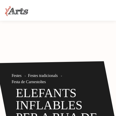
Festes
Festes tradicionals
-
-
Festa de Carnestoltes
ELEFANTS
INFLABLES