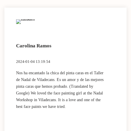
Carolina Ramos
Lau
2024-01-04 13:19:54
2024
Nos ha encantado la chica del pinta caras en el Taller
(Tra
de Nadal de Viladecans. Es un amor y de las mejores
Dida
pinta caras que hemos probado. (Translated by
work
Google) We loved the face painting girl at the Nadal
acti
Workshop in Viladecans. It is a love and one of the
area
best face paints we have tried.
mini
Nada
que 
acti