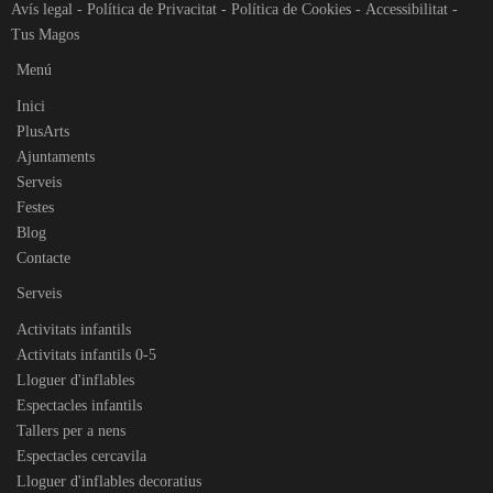
Avís legal
-
Política de Privacitat
-
Política de Cookies
-
Accessibilitat
-
Tus Magos
Menú
Inici
PlusArts
Ajuntaments
Serveis
Festes
Blog
Contacte
Serveis
Activitats infantils
Activitats infantils 0-5
Lloguer d'inflables
Espectacles infantils
Tallers per a nens
Espectacles cercavila
Lloguer d'inflables decoratius