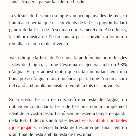
fantàstica per a passar la calor de l’estiu.
Les festes de l’escuma sempre van acompanyades de música
i animació per tal que els convidats de la festa puguin ballar i
gaudir de la festa de l’escuma com es mereixen. Així doncs,
la millor música de l’estiu sonarà per a convidar a tothom a
remullar-se amb molta diversió.
Val a dir que la festa de l’escuma la podríem incloure dins les
festes de l’aigua, ja que l’escuma es genera amb un 98%
d’aigua. Es per aquest motiu que es tan important tenir una
bona presa d’aigua i força potència, per tal que l’escuma surti
del canó amb molta intensitat i remulli a tots els convidats.
Si la vostra festa fi de curs serà una festa de l’aigua, no
dubteu en contractar la festa de l’escuma com a complement
ideal de la vostra festa. I sinó sempre esteu a temps de gaudir
de la festa fi de curs amb totes les
activitats infantils
,
inflables
i
jocs gegants
, i deixar la festa de l’escuma pel final, fent un
gran final de festa amb la festa de l’escuma!