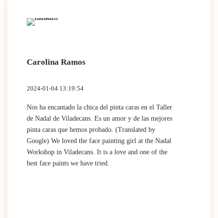
Carolina Ramos
Lau
2024-01-04 13:19:54
2024
Nos ha encantado la chica del pinta caras en el Taller
(Tra
de Nadal de Viladecans. Es un amor y de las mejores
Dida
pinta caras que hemos probado. (Translated by
work
Google) We loved the face painting girl at the Nadal
acti
Workshop in Viladecans. It is a love and one of the
area
best face paints we have tried.
mini
Nada
que 
acti
Espa