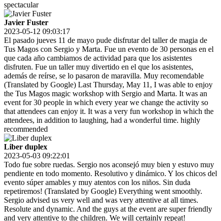
spectacular
Javier Fuster
2023-05-12 09:03:17
El pasado jueves 11 de mayo pude disfrutar del taller de magia de
Tus Magos con Sergio y Marta. Fue un evento de 30 personas en el
que cada año cambiamos de actividad para que los asistentes
disfruten. Fue un taller muy divertido en el que los asistentes,
además de reírse, se lo pasaron de maravilla. Muy recomendable
(Translated by Google) Last Thursday, May 11, I was able to enjoy
the Tus Magos magic workshop with Sergio and Marta. It was an
event for 30 people in which every year we change the activity so
that attendees can enjoy it. It was a very fun workshop in which the
attendees, in addition to laughing, had a wonderful time. highly
recommended
Liber duplex
2023-05-03 09:22:01
Todo fue sobre ruedas. Sergio nos aconsejó muy bien y estuvo muy
pendiente en todo momento. Resolutivo y dinámico. Y los chicos del
evento súper amables y muy atentos con los niños. Sin duda
repetiremos! (Translated by Google) Everything went smoothly.
Sergio advised us very well and was very attentive at all times.
Resolute and dynamic. And the guys at the event are super friendly
and very attentive to the children. We will certainly repeat!