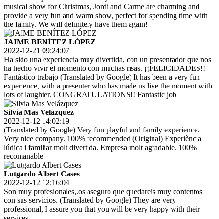
musical show for Christmas, Jordi and Carme are charming and
provide a very fun and warm show, perfect for spending time with
the family. We will definitely have them again!
JAIME BENÍTEZ LÓPEZ
2022-12-21 09:24:07
Ha sido una experiencia muy divertida, con un presentador que nos
ha hecho vivir el momento con muchas risas. ¡¡FELICIDADES!!
Fantástico trabajo (Translated by Google) It has been a very fun
experience, with a presenter who has made us live the moment with
lots of laughter. CONGRATULATIONS!! Fantastic job
Silvia Mas Velázquez
2022-12-12 14:02:19
(Translated by Google) Very fun playful and family experience.
Very nice company. 100% recommended (Original) Experiència
lúdica i familiar molt divertida. Empresa molt agradable. 100%
recomanable
Lutgardo Albert Cases
2022-12-12 12:16:04
Son muy profesionales,.os aseguro que quedareis muy contentos
con sus servicios. (Translated by Google) They are very
professional, I assure you that you will be very happy with their
services.