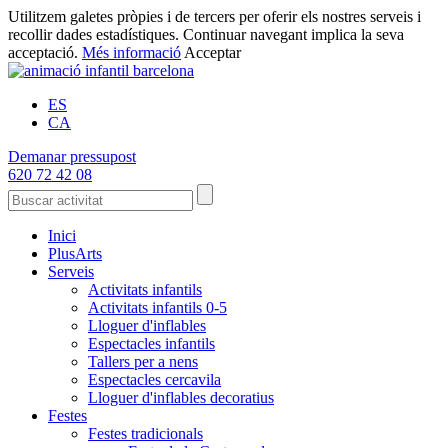
Utilitzem galetes pròpies i de tercers per oferir els nostres serveis i
recollir dades estadístiques. Continuar navegant implica la seva
acceptació.
Més informació
Acceptar
ES
CA
Demanar pressupost
620 72 42 08
Inici
PlusArts
Serveis
Activitats infantils
Activitats infantils 0-5
Lloguer d'inflables
Espectacles infantils
Tallers per a nens
Espectacles cercavila
Lloguer d'inflables decoratius
Festes
Festes tradicionals