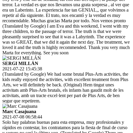
terror. La verdad es que nos llevamos una grata sorpresa , al ver que
era un Laberinto. La experiencia fue tan GENIAL,, que volvimos a
repetir al día siguiente. El trato, nos encantó y la verdad es muy
recomendable. Muchas gracias Marta por todo. Nos vemos pronto
(Translated by Google) I am Eva and this weekend, I went with my
three children, to the passage of terror. The truth is that we were
pleasantly surprised to see that it was a Labyrinth. The experience
was so GREAT, that we did it again the next day. The treatment, we
loved it and the truth is highly recommended. Thank you very much
Marta for everything. See you soon
SERGI MILLÁN
2021-07-22 15:45:38
(Translated by Google) We had some brutal Plus-Arts activities, the
kids really enjoyed the activities, with excellent treatment from Plus
Arts, we will definitely be back. (Original) Hem tingut unes
activitats amb Plus-Arts brutals, els infants han gaudit molt de les
activitats, amb un tracte excel·lent per part de Plus Arts, de ben
segur que repetirem.
Marc Casajuana
2021-07-08 06:58:44
Solo hay palabras buenas para esta empresa, muy profesionales y
rápidos en contestar, los contratamos para la fiesta de final de curso
y seguro no será la última vez. (Translated by Google) There are