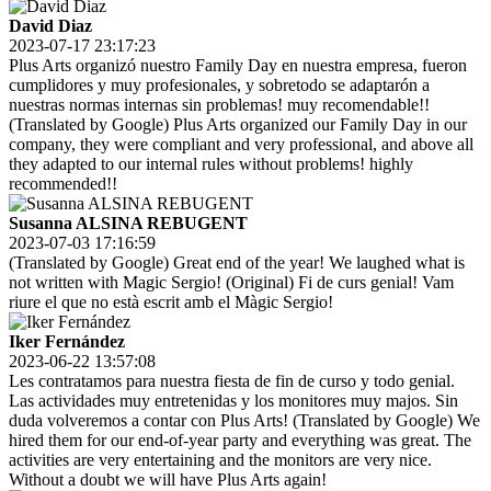
David Diaz
2023-07-17 23:17:23
Plus Arts organizó nuestro Family Day en nuestra empresa, fueron
cumplidores y muy profesionales, y sobretodo se adaptarón a
nuestras normas internas sin problemas! muy recomendable!!
(Translated by Google) Plus Arts organized our Family Day in our
company, they were compliant and very professional, and above all
they adapted to our internal rules without problems! highly
recommended!!
Susanna ALSINA REBUGENT
2023-07-03 17:16:59
(Translated by Google) Great end of the year! We laughed what is
not written with Magic Sergio! (Original) Fi de curs genial! Vam
riure el que no està escrit amb el Màgic Sergio!
Iker Fernández
2023-06-22 13:57:08
Les contratamos para nuestra fiesta de fin de curso y todo genial.
Las actividades muy entretenidas y los monitores muy majos. Sin
duda volveremos a contar con Plus Arts! (Translated by Google) We
hired them for our end-of-year party and everything was great. The
activities are very entertaining and the monitors are very nice.
Without a doubt we will have Plus Arts again!