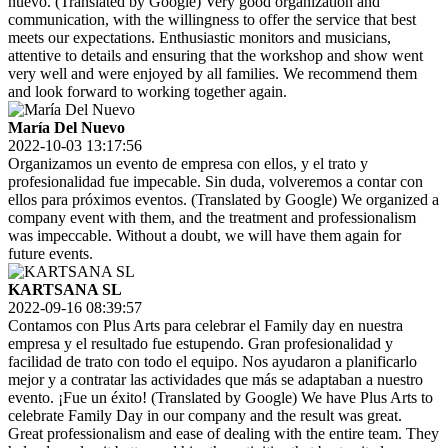
nuevo. (Translated by Google) Very good organization and
communication, with the willingness to offer the service that best
meets our expectations. Enthusiastic monitors and musicians,
attentive to details and ensuring that the workshop and show went
very well and were enjoyed by all families. We recommend them
and look forward to working together again.
María Del Nuevo
2022-10-03 13:17:56
Organizamos un evento de empresa con ellos, y el trato y
profesionalidad fue impecable. Sin duda, volveremos a contar con
ellos para próximos eventos. (Translated by Google) We organized a
company event with them, and the treatment and professionalism
was impeccable. Without a doubt, we will have them again for
future events.
KARTSANA SL
2022-09-16 08:39:57
Contamos con Plus Arts para celebrar el Family day en nuestra
empresa y el resultado fue estupendo. Gran profesionalidad y
facilidad de trato con todo el equipo. Nos ayudaron a planificarlo
mejor y a contratar las actividades que más se adaptaban a nuestro
evento. ¡Fue un éxito! (Translated by Google) We have Plus Arts to
celebrate Family Day in our company and the result was great.
Great professionalism and ease of dealing with the entire team. They