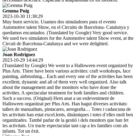
Gemma Puig
2023-10-30 11:38:29
Muy buen servicio. Usamos dos simuladores para el evento
Automotive talent Show, en el Circuito de Barcelona- Catalunya y
quedamos encantados. (Translated by Google) Very good service.
We used two simulators for the Automotive talent Show event, at the
Circuit de Barcelona-Catalunya and we were delighted.
Joan Rodriguez
2023-10-29 14:44:29
(Translated by Google) We went to a Halloween event organized by
Plus Arts. There have been various activities: craft workshops, face
painting, airbrushing... Each and every one of the activities has been
excellent, dynamic and all of them very well organized. Also talk
about the management and the monitors who have done the
activities. A spectacular treatment for both families and children.
Such a success. (Original) Hem anat a un esdeveniment de
Halloween organitzat per Plus Arts. Han hagut diverses activitats:
tallers de manualitats, pintacares, aerografia… Totes i cadascuna de
les activitats han estat excel.lents, dinàmiques i totes d’elles molt ben
organitzades. També parlar de la gestió i dels monitors que han fet
les activitats. Un tracte espectacular tant cap a les families com als
infants. Tot un èxit.