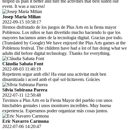
helped us plan it better and hire the activities that best suited our
event. It was a success!
Josep Maria Milian
2022-09-15 10:58:17
Hemos disfrutado de los juegos de Plus Arts en la fiesta mayor
Poblenou. Los niños se han divertido mucho haciendo lo que los
mayores haciamos antes de la tecnologia digital. Gracias por todo.
(Translated by Google) We have enjoyed the Plus Arts games at the
Poblenou festival. The children have had a lot of fun doing what we
adults did before digital technology. Thanks for everything.
Clàudia Sabata Font
2022-08-03 11:40:19
Repetirem segur amb ells! Ha estat una activitat molt ben
dinamitzada i acord amb el què sol·licitavem. Gràcies
Sílvia Subirana Parera
2022-07-11 12:50:48
Tuvimos a Plus Arts en la Fiesta Mayor del pueblo con unos
hinchables geniales i unos monitores increíbles. Muy buena
experiencia. Esperamos poder organizar más cosas juntos.
Eric Navarro Carmona
2022-07-06 14:20:47