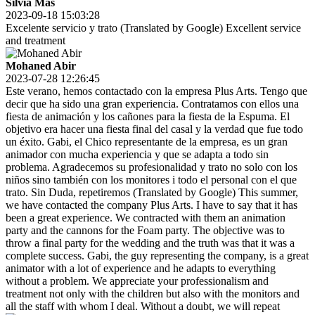
Silvia Mas
2023-09-18 15:03:28
Excelente servicio y trato (Translated by Google) Excellent service
and treatment
Mohaned Abir
2023-07-28 12:26:45
Este verano, hemos contactado con la empresa Plus Arts. Tengo que
decir que ha sido una gran experiencia. Contratamos con ellos una
fiesta de animación y los cañones para la fiesta de la Espuma. El
objetivo era hacer una fiesta final del casal y la verdad que fue todo
un éxito. Gabi, el Chico representante de la empresa, es un gran
animador con mucha experiencia y que se adapta a todo sin
problema. Agradecemos su profesionalidad y trato no solo con los
niños sino también con los monitores i todo el personal con el que
trato. Sin Duda, repetiremos (Translated by Google) This summer,
we have contacted the company Plus Arts. I have to say that it has
been a great experience. We contracted with them an animation
party and the cannons for the Foam party. The objective was to
throw a final party for the wedding and the truth was that it was a
complete success. Gabi, the guy representing the company, is a great
animator with a lot of experience and he adapts to everything
without a problem. We appreciate your professionalism and
treatment not only with the children but also with the monitors and
all the staff with whom I deal. Without a doubt, we will repeat