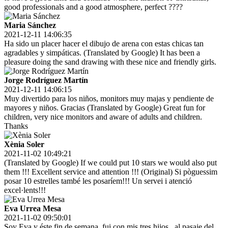
good professionals and a good atmosphere, perfect ????
Maria Sánchez
2021-12-11 14:06:35
Ha sido un placer hacer el dibujo de arena con estas chicas tan
agradables y simpáticas. (Translated by Google) It has been a
pleasure doing the sand drawing with these nice and friendly girls.
Jorge Rodríguez Martín
2021-12-11 14:06:15
Muy divertido para los niños, monitors muy majas y pendiente de
mayores y niños. Gracias (Translated by Google) Great fun for
children, very nice monitors and aware of adults and children.
Thanks
Xènia Soler
2021-11-02 10:49:21
(Translated by Google) If we could put 10 stars we would also put
them !!! Excellent service and attention !!! (Original) Si pòguessim
posar 10 estrelles també les posaríem!!! Un servei i atenció
excel·lents!!!
Eva Urrea Mesa
2021-11-02 09:50:01
Soy Eva y éste fin de semana, fui con mis tres hijos , al pasaje del