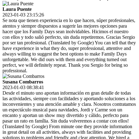
Laura Puente
2023-01-03 23:15:26
Se nota que tienen experiencia en lo que hacen, súper profesionales,
atentos y siempre dispuestos a sugerir las mejores opciones para
hacer que los Family Days sean inolvidables. Hicimos el nuestro
con ellos y todo salió perfecto, sin duda repetiremos. Gracias Sergio
por ser tan profesional. (Translated by Google) You can tell that they
have experience in what they do, super professional, attentive and
always willing to suggest the best options to make Family Days
unforgettable. We did ours with them and everything turned out
perfect, we will definitely repeat. Thank you Sergio for being so
professional.
Susana Combarros
2023-01-03 08:38:41
Desde el minuto uno aportan información en gran detalle de todas
las actividades, siempre con facilidades y aportando soluciones a los
inconvenientes y una atención amable y clara. Nosotros contratamos
un espectáculo musical para navidades, Jordi y Carme son un
encanto y aportan un show muy divertido y cálido, perfecto para
pasar un rato en família. Sin duda volveremos a contar con ellos!
(Translated by Google) From minute one they provide information
in great detail on all activities, always with facilities and providing
solutions to problems and friendly and clear attention. We hired a