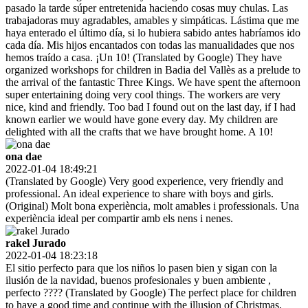
pasado la tarde súper entretenida haciendo cosas muy chulas. Las
trabajadoras muy agradables, amables y simpáticas. Lástima que me
haya enterado el último día, si lo hubiera sabido antes habríamos ido
cada día. Mis hijos encantados con todas las manualidades que nos
hemos traído a casa. ¡Un 10! (Translated by Google) They have
organized workshops for children in Badia del Vallès as a prelude to
the arrival of the fantastic Three Kings. We have spent the afternoon
super entertaining doing very cool things. The workers are very
nice, kind and friendly. Too bad I found out on the last day, if I had
known earlier we would have gone every day. My children are
delighted with all the crafts that we have brought home. A 10!
ona dae
2022-01-04 18:49:21
(Translated by Google) Very good experience, very friendly and
professional. An ideal experience to share with boys and girls.
(Original) Molt bona experiència, molt amables i professionals. Una
experiència ideal per compartir amb els nens i nenes.
rakel Jurado
2022-01-04 18:23:18
El sitio perfecto para que los niños lo pasen bien y sigan con la
ilusión de la navidad, buenos profesionales y buen ambiente ,
perfecto ???? (Translated by Google) The perfect place for children
to have a good time and continue with the illusion of Christmas,