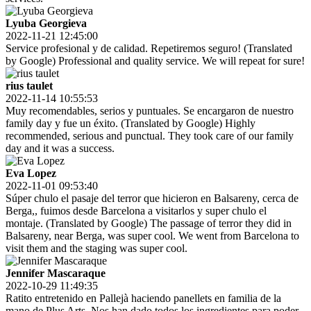
Lyuba Georgieva
2022-11-21 12:45:00
Service profesional y de calidad. Repetiremos seguro! (Translated
by Google) Professional and quality service. We will repeat for sure!
rius taulet
2022-11-14 10:55:53
Muy recomendables, serios y puntuales. Se encargaron de nuestro
family day y fue un éxito. (Translated by Google) Highly
recommended, serious and punctual. They took care of our family
day and it was a success.
Eva Lopez
2022-11-01 09:53:40
Súper chulo el pasaje del terror que hicieron en Balsareny, cerca de
Berga,, fuimos desde Barcelona a visitarlos y super chulo el
montaje. (Translated by Google) The passage of terror they did in
Balsareny, near Berga, was super cool. We went from Barcelona to
visit them and the staging was super cool.
Jennifer Mascaraque
2022-10-29 11:49:35
Ratito entretenido en Pallejà haciendo panellets en familia de la
mano de Plus Arts. Nos han dado todos los ingredientes para poder