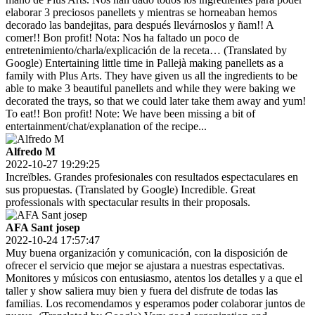
elaborar 3 preciosos panellets y mientras se horneaban hemos
decorado las bandejitas, para después llevárnoslos y ñam!! A
comer!! Bon profit! Nota: Nos ha faltado un poco de
entretenimiento/charla/explicación de la receta… (Translated by
Google) Entertaining little time in Pallejà making panellets as a
family with Plus Arts. They have given us all the ingredients to be
able to make 3 beautiful panellets and while they were baking we
decorated the trays, so that we could later take them away and yum!
To eat!! Bon profit! Note: We have been missing a bit of
entertainment/chat/explanation of the recipe...
Alfredo M
2022-10-27 19:29:25
Increïbles. Grandes profesionales con resultados espectaculares en
sus propuestas. (Translated by Google) Incredible. Great
professionals with spectacular results in their proposals.
AFA Sant josep
2022-10-24 17:57:47
Muy buena organización y comunicación, con la disposición de
ofrecer el servicio que mejor se ajustara a nuestras espectativas.
Monitores y músicos con entusiasmo, atentos los detalles y a que el
taller y show saliera muy bien y fuera del disfrute de todas las
familias. Los recomendamos y esperamos poder colaborar juntos de