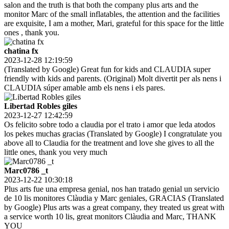
salon and the truth is that both the company plus arts and the
monitor Marc of the small inflatables, the attention and the facilities
are exquisite, I am a mother, Mari, grateful for this space for the little
ones , thank you.
chatina fx
2023-12-28 12:19:59
(Translated by Google) Great fun for kids and CLAUDIA super
friendly with kids and parents. (Original) Molt divertit per als nens i
CLAUDIA súper amable amb els nens i els pares.
Libertad Robles giles
2023-12-27 12:42:59
Os felicito sobre todo a claudia por el trato i amor que leda atodos
los pekes muchas gracias (Translated by Google) I congratulate you
above all to Claudia for the treatment and love she gives to all the
little ones, thank you very much
Marc0786 _t
2023-12-22 10:30:18
Plus arts fue una empresa genial, nos han tratado genial un servicio
de 10 lis monitores Clàudia y Marc geniales, GRACIAS (Translated
by Google) Plus arts was a great company, they treated us great with
a service worth 10 lis, great monitors Clàudia and Marc, THANK
YOU