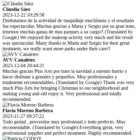
Clàudia Sáez
2023-12-22 10:29:58
Disfrutamos de la actividad de maquillaje muchísimo y el resultado
fue espectacular. Muchas gracias a Marta y Sergio por su gran trato,
tenemos muchas ganas de mas parques a su cargo!! (Translated by
Google) We enjoyed the makeup activity very much and the result
was spectacular. Many thanks to Marta and Sergio for their great
treatment, we really want more parks under their care!!
AVV Canaletes
2023-12-04 20:44:21
Muchas gracias Plus Arts por traer la navidad a nuestro barrio y
hacer disfrutar a grandes y pequeños. Muy profesionales y
totalmente recomendables. (Translated by Google) Thank you very
much Plus Arts for bringing Christmas to our neighborhood and
making young and old enjoy it. Very professional and totally
recommended.
Flavia Moreno Barbera
2023-11-27 09:37:22
Todo genial , proveedor muy profesional y trato perfecto. Muy
recomendable. (Translated by Google) Everything great, very
professional supplier and perfect treatment. Highly recommended.