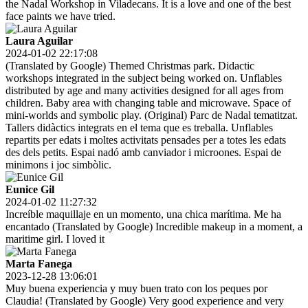
the Nadal Workshop in Viladecans. It is a love and one of the best
face paints we have tried.
Laura Aguilar
2024-01-02 22:17:08
(Translated by Google) Themed Christmas park. Didactic
workshops integrated in the subject being worked on. Unflables
distributed by age and many activities designed for all ages from
children. Baby area with changing table and microwave. Space of
mini-worlds and symbolic play. (Original) Parc de Nadal tematitzat.
Tallers didàctics integrats en el tema que es treballa. Unflables
repartits per edats i moltes activitats pensades per a totes les edats
des dels petits. Espai nadó amb canviador i microones. Espai de
minimons i joc simbòlic.
Eunice Gil
2024-01-02 11:27:32
Increíble maquillaje en un momento, una chica marítima. Me ha
encantado (Translated by Google) Incredible makeup in a moment, a
maritime girl. I loved it
Marta Fanega
2023-12-28 13:06:01
Muy buena experiencia y muy buen trato con los peques por
Claudia! (Translated by Google) Very good experience and very