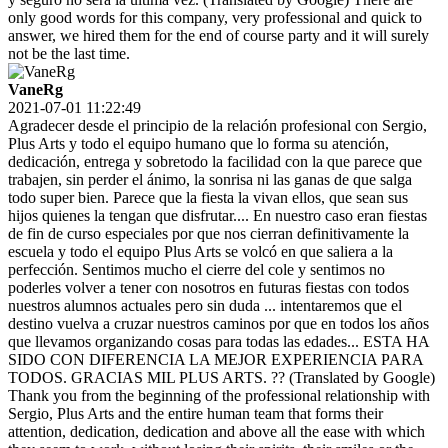
only good words for this company, very professional and quick to
answer, we hired them for the end of course party and it will surely
not be the last time.
VaneRg
2021-07-01 11:22:49
Agradecer desde el principio de la relación profesional con Sergio,
Plus Arts y todo el equipo humano que lo forma su atención,
dedicación, entrega y sobretodo la facilidad con la que parece que
trabajen, sin perder el ánimo, la sonrisa ni las ganas de que salga
todo super bien. Parece que la fiesta la vivan ellos, que sean sus
hijos quienes la tengan que disfrutar.... En nuestro caso eran fiestas
de fin de curso especiales por que nos cierran definitivamente la
escuela y todo el equipo Plus Arts se volcó en que saliera a la
perfección. Sentimos mucho el cierre del cole y sentimos no
poderles volver a tener con nosotros en futuras fiestas con todos
nuestros alumnos actuales pero sin duda ... intentaremos que el
destino vuelva a cruzar nuestros caminos por que en todos los años
que llevamos organizando cosas para todas las edades... ESTA HA
SIDO CON DIFERENCIA LA MEJOR EXPERIENCIA PARA
TODOS. GRACIAS MIL PLUS ARTS. ?? (Translated by Google)
Thank you from the beginning of the professional relationship with
Sergio, Plus Arts and the entire human team that forms their
attention, dedication, dedication and above all the ease with which