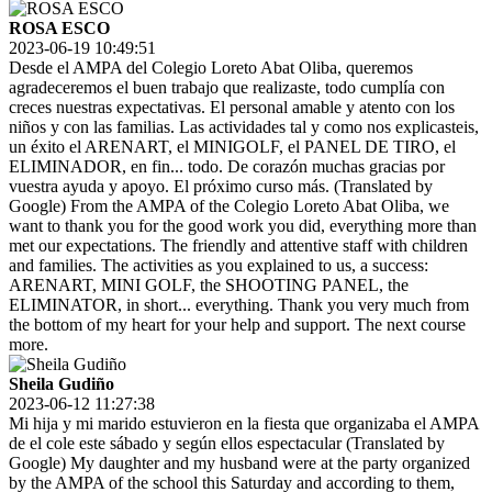
ROSA ESCO
2023-06-19 10:49:51
Desde el AMPA del Colegio Loreto Abat Oliba, queremos
agradeceremos el buen trabajo que realizaste, todo cumplía con
creces nuestras expectativas. El personal amable y atento con los
niños y con las familias. Las actividades tal y como nos explicasteis,
un éxito el ARENART, el MINIGOLF, el PANEL DE TIRO, el
ELIMINADOR, en fin... todo. De corazón muchas gracias por
vuestra ayuda y apoyo. El próximo curso más. (Translated by
Google) From the AMPA of the Colegio Loreto Abat Oliba, we
want to thank you for the good work you did, everything more than
met our expectations. The friendly and attentive staff with children
and families. The activities as you explained to us, a success:
ARENART, MINI GOLF, the SHOOTING PANEL, the
ELIMINATOR, in short... everything. Thank you very much from
the bottom of my heart for your help and support. The next course
more.
Sheila Gudiño
2023-06-12 11:27:38
Mi hija y mi marido estuvieron en la fiesta que organizaba el AMPA
de el cole este sábado y según ellos espectacular (Translated by
Google) My daughter and my husband were at the party organized
by the AMPA of the school this Saturday and according to them,