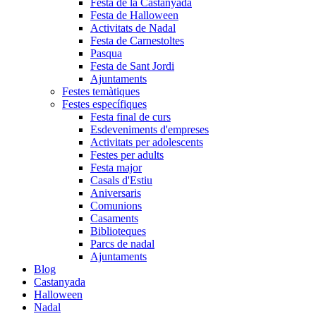
Festa de la Castanyada
Festa de Halloween
Activitats de Nadal
Festa de Carnestoltes
Pasqua
Festa de Sant Jordi
Ajuntaments
Festes temàtiques
Festes específiques
Festa final de curs
Esdeveniments d'empreses
Activitats per adolescents
Festes per adults
Festa major
Casals d'Estiu
Aniversaris
Comunions
Casaments
Biblioteques
Parcs de nadal
Ajuntaments
Blog
Castanyada
Halloween
Nadal