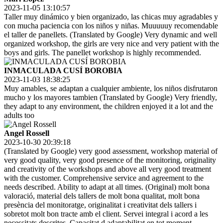
2023-11-05 13:10:57
Taller muy dinámico y bien organizado, las chicas muy agradables y
con mucha paciencia con los niños y niñas. Muuuuuy recomendable
el taller de panellets. (Translated by Google) Very dynamic and well
organized workshop, the girls are very nice and very patient with the
boys and girls. The panellet workshop is highly recommended.
INMACULADA CUSÍ BOROBIA
2023-11-03 18:38:25
Muy amables, se adaptan a cualquier ambiente, los niños disfrutaron
mucho y los mayores tambien (Translated by Google) Very friendly,
they adapt to any environment, the children enjoyed it a lot and the
adults too
Angel Rossell
2023-10-30 20:39:18
(Translated by Google) very good assessment, workshop material of
very good quality, very good presence of the monitoring, originality
and creativity of the workshops and above all very good treatment
with the customer. Comprehensive service and agreement to the
needs described. Ability to adapt at all times. (Original) molt bona
valoració, material dels tallers de molt bona qualitat, molt bona
presència del monitoratge, originalitat i creativitat dels tallers i
sobretot molt bon tracte amb el client. Servei integral i acord a les
necessitats descrites. Capacitat d adaptabilitat en tot moment.