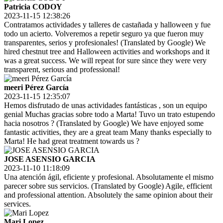
Patricia CODOY
2023-11-15 12:38:26
Contratamos actividades y talleres de castañada y halloween y fue
todo un acierto. Volveremos a repetir seguro ya que fueron muy
transparentes, serios y profesionales! (Translated by Google) We
hired chestnut tree and Halloween activities and workshops and it
was a great success. We will repeat for sure since they were very
transparent, serious and professional!
meeri Pérez García
2023-11-15 12:35:07
Hemos disfrutado de unas actividades fantásticas , son un equipo
genial Muchas gracias sobre todo a Marta! Tuvo un trato estupendo
hacia nosotros ? (Translated by Google) We have enjoyed some
fantastic activities, they are a great team Many thanks especially to
Marta! He had great treatment towards us ?
JOSE ASENSIO GARCIA
2023-11-10 11:18:09
Una atención ágil, eficiente y profesional. Absolutamente el mismo
parecer sobre sus servicios. (Translated by Google) Agile, efficient
and professional attention. Absolutely the same opinion about their
services.
Mari Lopez