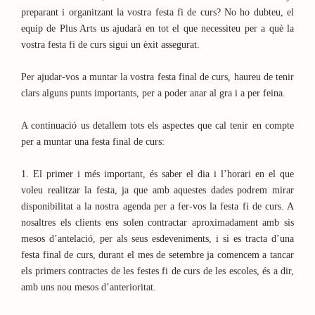
preparant i organitzant la vostra festa fi de curs? No ho dubteu, el
equip de Plus Arts us ajudarà en tot el que necessiteu per a què la
vostra festa fi de curs sigui un èxit assegurat.
Per ajudar-vos a muntar la vostra festa final de curs, haureu de tenir
clars alguns punts importants, per a poder anar al gra i a per feina.
A continuació us detallem tots els aspectes que cal tenir en compte
per a muntar una festa final de curs:
1. El primer i més important, és saber el dia i l’horari en el que
voleu realitzar la festa, ja que amb aquestes dades podrem mirar
disponibilitat a la nostra agenda per a fer-vos la festa fi de curs. A
nosaltres els clients ens solen contractar aproximadament amb sis
mesos d’antelació, per als seus esdeveniments, i si es tracta d’una
festa final de curs, durant el mes de setembre ja comencem a tancar
els primers contractes de les festes fi de curs de les escoles, és a dir,
amb uns nou mesos d’anterioritat.