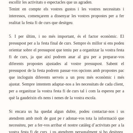
escollir les activitats o espectacles que us agraden.
Tenint en compte els vostres gustos i les vostres necessitats i
interessos, començarem a dissenyar les vostres propostes per a fer
realitat la festa fi de curs que desitgeu.
5. I per últim, i no més important, és el factor econòmic. El
pressupost per a la festa final de curs. Sempre és millor si ens podeu
orientar sobre el pressupost que teniu per a organitzar la vostra festa
fi de curs, ja que així podrem anar al gra per a preparar-vos
diferents propostes ajustades al vostre pressupost. Sabent el
pressupost de la festa podrem passar-vos opcions amb propostes pac
que incloguin diferents serveis a un preu més econòmic i més
ajustat. Sempre intentem adaptar-nos a les necessitats de cada client,
per a organitzar la vostra festa fi de curs tal i com la espereu per a
què la gaudeixin els nens i nenes de la vostra escola.
Si encara us ha quedat algun dubte, podeu contactar-nos i us
atendrem amb molt de gust pe r adonar-vos tota la informació que
necessiteu, per a fer-vos arribar el nostre catàleg d’activitats per a la
vostra festa fi de curs, i us atendrem personalment si ho desitgeu.