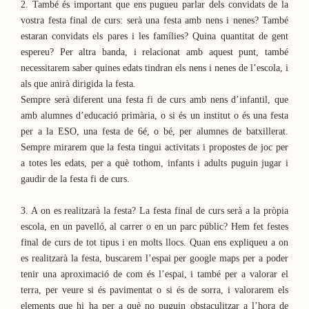
2. També és important que ens pugueu parlar dels convidats de la
vostra festa final de curs: serà una festa amb nens i nenes? També
estaran convidats els pares i les famílies? Quina quantitat de gent
espereu? Per altra banda, i relacionat amb aquest punt, també
necessitarem saber quines edats tindran els nens i nenes de l’escola, i
als que anirà dirigida la festa.
Sempre serà diferent una festa fi de curs amb nens d’infantil, que
amb alumnes d’educació primària, o si és un institut o és una festa
per a la ESO, una festa de 6é, o bé, per alumnes de batxillerat.
Sempre mirarem que la festa tingui activitats i propostes de joc per
a totes les edats, per a què tothom, infants i adults puguin jugar i
gaudir de la festa fi de curs.
3. A on es realitzarà la festa? La festa final de curs serà a la pròpia
escola, en un pavelló, al carrer o en un parc públic? Hem fet festes
final de curs de tot tipus i en molts llocs. Quan ens expliqueu a on
es realitzarà la festa, buscarem l’espai per google maps per a poder
tenir una aproximació de com és l’espai, i també per a valorar el
terra, per veure si és pavimentat o si és de sorra, i valorarem els
elements que hi ha per a què no puguin obstaculitzar a l’hora de