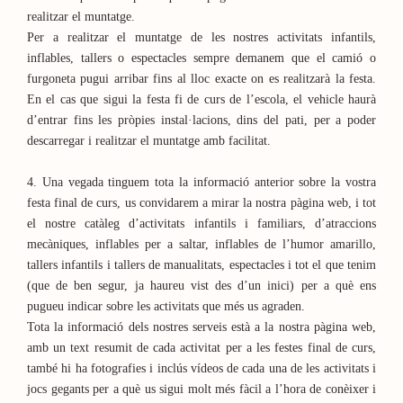
realitzar el muntatge.
Per a realitzar el muntatge de les nostres activitats infantils,
inflables, tallers o espectacles sempre demanem que el camió o
furgoneta pugui arribar fins al lloc exacte on es realitzarà la festa.
En el cas que sigui la festa fi de curs de l’escola, el vehicle haurà
d’entrar fins les pròpies instal·lacions, dins del pati, per a poder
descarregar i realitzar el muntatge amb facilitat.
4. Una vegada tinguem tota la informació anterior sobre la vostra
festa final de curs, us convidarem a mirar la nostra pàgina web, i tot
el nostre catàleg d’activitats infantils i familiars, d’atraccions
mecàniques, inflables per a saltar, inflables de l’humor amarillo,
tallers infantils i tallers de manualitats, espectacles i tot el que tenim
(que de ben segur, ja haureu vist des d’un inici) per a què ens
pugueu indicar sobre les activitats que més us agraden.
Tota la informació dels nostres serveis està a la nostra pàgina web,
amb un text resumit de cada activitat per a les festes final de curs,
també hi ha fotografies i inclús vídeos de cada una de les activitats i
jocs gegants per a què us sigui molt més fàcil a l’hora de conèixer i