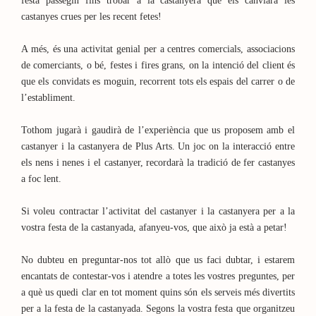
festa passegin fins trobar a la castanyera que els canviarà les
castanyes crues per les recent fetes!
A més, és una activitat genial per a centres comercials, associacions
de comerciants, o bé, festes i fires grans, on la intenció del client és
que els convidats es moguin, recorrent tots els espais del carrer o de
l’establiment.
Tothom jugarà i gaudirà de l’experiència que us proposem amb el
castanyer i la castanyera de Plus Arts. Un joc on la interacció entre
els nens i nenes i el castanyer, recordarà la tradició de fer castanyes
a foc lent.
Si voleu contractar l’activitat del castanyer i la castanyera per a la
vostra festa de la castanyada, afanyeu-vos, que això ja està a petar!
No dubteu en preguntar-nos tot allò que us faci dubtar, i estarem
encantats de contestar-vos i atendre a totes les vostres preguntes, per
a què us quedi clar en tot moment quins són els serveis més divertits
per a la festa de la castanyada. Segons la vostra festa que organitzeu