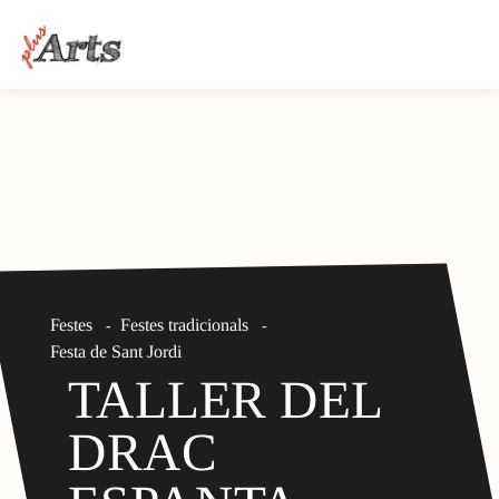
Festes
Festes tradicionals
-
-
Festa de Sant Jordi
TALLER DEL
DRAC