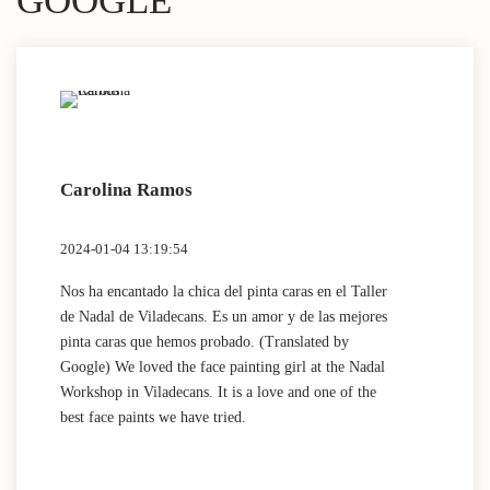
GOOGLE
Carolina Ramos
Lau
2024-01-04 13:19:54
2024
Nos ha encantado la chica del pinta caras en el Taller
(Tra
de Nadal de Viladecans. Es un amor y de las mejores
Dida
pinta caras que hemos probado. (Translated by
work
Google) We loved the face painting girl at the Nadal
acti
Workshop in Viladecans. It is a love and one of the
area
best face paints we have tried.
mini
Nada
que 