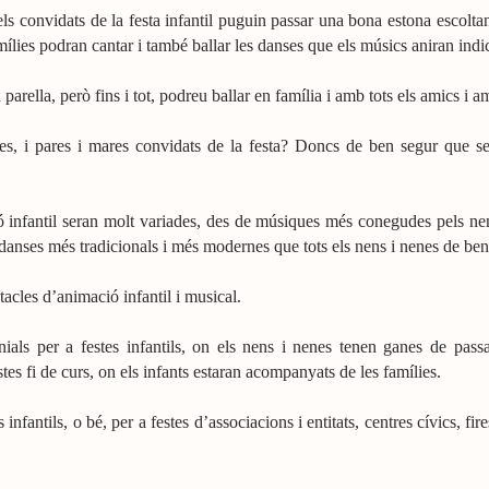
s convidats de la festa infantil puguin passar una bona estona escoltant
amílies podran cantar i també ballar les danses que els músics aniran indi
arella, però fins i tot, podreu ballar en família i amb tots els amics i am
s, i pares i mares convidats de la festa? Doncs de ben segur que serà 
 infantil seran molt variades, des de músiques més conegudes pels nens
es danses més tradicionals i més modernes que tots els nens i nenes de ben
tacles d’animació infantil i musical.
ials per a festes infantils, on els nens i nenes tenen ganes de passar
es fi de curs, on els infants estaran acompanyats de les famílies.
infantils, o bé, per a festes d’associacions i entitats, centres cívics, fi