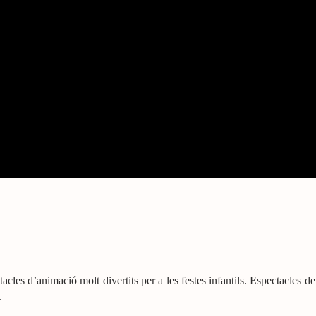
les d’animació molt divertits per a les festes infantils. Espectacles de 
.