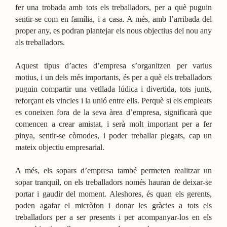
fer una trobada amb tots els treballadors, per a què puguin
sentir-se com en família, i a casa. A més, amb l’arribada del
proper any, es podran plantejar els nous objectius del nou any
als treballadors.
Aquest tipus d’actes d’empresa s’organitzen per varius
motius, i un dels més importants, és per a què els treballadors
puguin compartir una vetllada lúdica i divertida, tots junts,
reforçant els vincles i la unió entre ells. Perquè si els empleats
es coneixen fora de la seva àrea d’empresa, significarà que
comencen a crear amistat, i serà molt important per a fer
pinya, sentir-se còmodes, i poder treballar plegats, cap un
mateix objectiu empresarial.
A més, els sopars d’empresa també permeten realitzar un
sopar tranquil, on els treballadors només hauran de deixar-se
portar i gaudir del moment. Aleshores, és quan els gerents,
poden agafar el micròfon i donar les gràcies a tots els
treballadors per a ser presents i per acompanyar-los en els