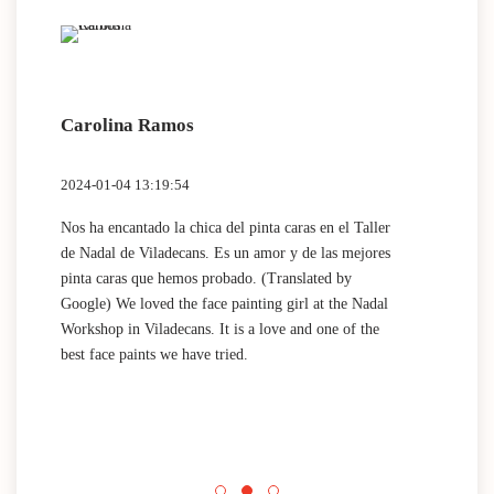
Carolina Ramos
Lau
2024-01-04 13:19:54
2024
Nos ha encantado la chica del pinta caras en el Taller
(Tra
de Nadal de Viladecans. Es un amor y de las mejores
Dida
pinta caras que hemos probado. (Translated by
work
Google) We loved the face painting girl at the Nadal
acti
Workshop in Viladecans. It is a love and one of the
area
best face paints we have tried.
mini
Nada
que 
acti
Espa
mini