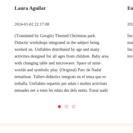
Laura Aguilar
Eu
2024-01-02 22:17:08
202
(Translated by Google) Themed Christmas park.
Inc
Didactic workshops integrated in the subject being
mar
worked on. Unflables distributed by age and many
Inc
activities designed for all ages from children. Baby area
lov
with changing table and microwave. Space of mini-
worlds and symbolic play. (Original) Parc de Nadal
tematitzat. Tallers didàctics integrats en el tema que es
treballa. Unflables repartits per edats i moltes activitats
pensades per a totes les edats des dels petits. Espai nadó
amb canviador i microones. Espai de minimons i joc
simbòlic.