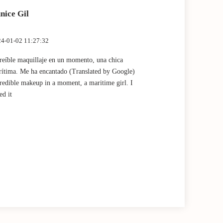
nice Gil
Marta Fan
4-01-02 11:27:32
2023-12-28 13:
reíble maquillaje en un momento, una chica
Muy buena expe
ítima. Me ha encantado (Translated by Google)
por Claudia! (
redible makeup in a moment, a maritime girl. I
experience and
ed it
Claudia!