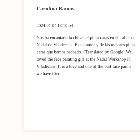
Carolina Ramos
2024-01-04 13:19:54
 muy
Nos ha encantado la chica del pinta caras en el Taller de
chísimo!
Nadal de Viladecans. Es un amor y de las mejores pinta
 very
caras que hemos probado. (Translated by Google) We
ts I
loved the face painting girl at the Nadal Workshop in
Viladecans. It is a love and one of the best face paints
we have tried.