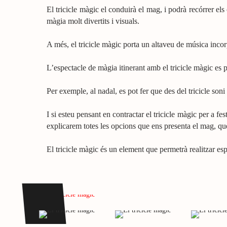
El tricicle màgic el conduirà el mag, i podrà recórrer els 
màgia molt divertits i visuals.
A més, el tricicle màgic porta un altaveu de música incor
L’espectacle de màgia itinerant amb el tricicle màgic es 
Per exemple, al nadal, es pot fer que des del tricicle soni
I si esteu pensant en contractar el tricicle màgic per a f
explicarem totes les opcions que ens presenta el mag, que
El tricicle màgic és un element que permetrà realitzar esp