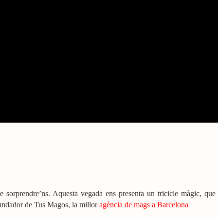
sorprendre’ns. Aquesta vegada ens presenta un tricicle màgic, que es
undador de Tus Magos, la millor
agència de mags a Barcelona