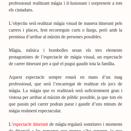
professional realitzant màgia i il·lusionant i sorprenent a tots
els ciutadans.
L’objectiu serà realitzar màgia visual de manera itinerant pels
carrers i places, fent recorreguts curts o llargs, però amb la
premissa d’arribar al màxim de persones possibles.
Màgia, música i bombolles seran els tres elements
protagonistes de l’espectacle de màgia visual, un espectacle
de carrer itinerant per a què el pugui gaudir tota la família.
Aquest espectacle sempre estarà en mans d’un mag
professional, que serà l’encarregat de realitzar els jocs de
màgia. La màgia que es realitzarà serà suficientment gran i
vistosa per arribar al màxim de públic possible, ja que tots els
que passin pel carrer podran parar i gaudir d’uns minuts de
màgia realment espectacular.
L’
espectacle itinerant
de màgia regalarà somriures i moments
de diversió a les persones que menys s’ho esperen, ja que