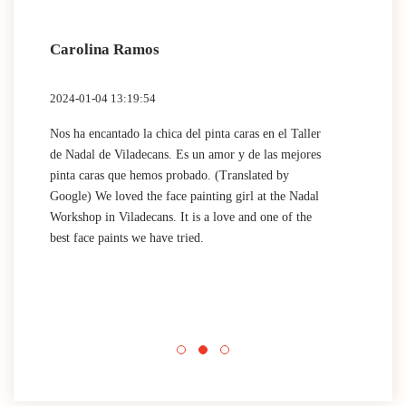
Carolina Ramos
Lau
2024-01-04 13:19:54
2024
Nos ha encantado la chica del pinta caras en el Taller
(Tra
de Nadal de Viladecans. Es un amor y de las mejores
Dida
pinta caras que hemos probado. (Translated by
work
Google) We loved the face painting girl at the Nadal
acti
Workshop in Viladecans. It is a love and one of the
area
best face paints we have tried.
mini
Nada
que 
acti
Espa
mini