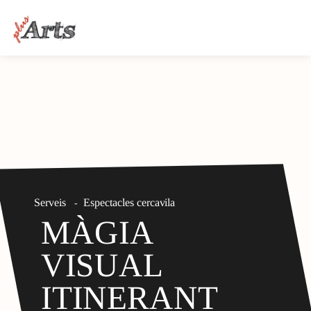
Serveis
Espectacles cercavila
-
MÀGIA
VISUAL
ITINERANT