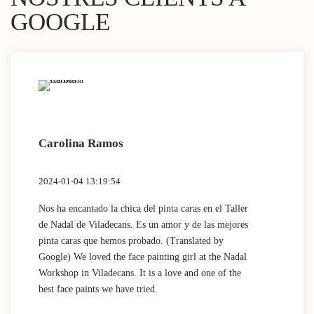
GOOGLE
Carolina Ramos
Lau
2024-01-04 13:19:54
2024
Nos ha encantado la chica del pinta caras en el Taller
(Tra
de Nadal de Viladecans. Es un amor y de las mejores
Dida
pinta caras que hemos probado. (Translated by
work
Google) We loved the face painting girl at the Nadal
acti
Workshop in Viladecans. It is a love and one of the
area
best face paints we have tried.
mini
Nada