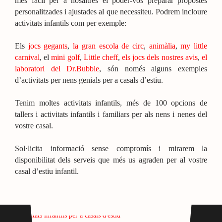
més fàcil per a nosaltres el poder-vos preparar propostes
personalitzades i ajustades al que necessiteu. Podrem incloure
activitats infantils com per exemple:
Els
jocs gegants
,
la gran escola de circ
,
animàlia
,
my little
carnival
, el
mini golf
,
Little cheff
,
els jocs dels nostres avis
,
el
laboratori del Dr.Bubble
, són només alguns exemples
d’activitats per nens genials per a casals d’estiu.
Tenim moltes activitats infantils, més de 100 opcions de
tallers i activitats infantils i familiars per als nens i nenes del
vostre casal.
Sol·licita informació sense compromís i mirarem la
disponibilitat dels serveis que més us agraden per al vostre
casal d’estiu infantil.