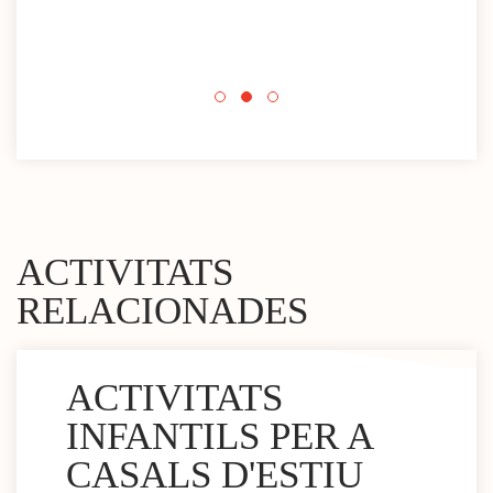
que 
acti
Espa
mini
ACTIVITATS
RELACIONADES
ACTIVITATS
INFANTILS PER A
CASALS D'ESTIU