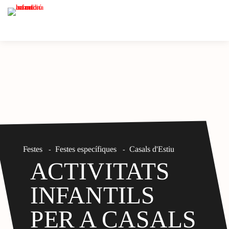
Festes
Festes específiques
Casals d'Estiu
-
-
ACTIVITATS
INFANTILS
PER A CASALS