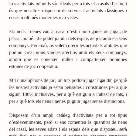
Les activitats infantils són ideals per a tots els casals d’estiu, i
és que nosaltres disposem de serveis i activitats clàssiques i
coses molt més modernes mai vistes.
Els nens i nenes van al casal d’estiu amb ganes de jugar, de
passar-ho bé i de poder gaudir dels espais de joc amb els seus
companys. Per això, us volem oferir les activitats amb les que
podran crear nous vincles afectius amb els seus companys,
alhora que es coneixen millor i comparteixen boniques
estones de joc cooperatiu.
Mil i una opcions de joc, on tots podran jugar i gaudir, perquè
les nostres activitats ja estan pensades i construïdes per a que
siguin 100% inclusives, per a què estiguin a l’abast de tots, i
per a què tots els nens i nenes puguin jugar sense distincions.
Disposem d’un ampli catàleg d’activitats per a tot tipus
d’esdeveniments, però si ens comenteu la quantitat de nens
del casal, les seves edats i els espais dels que disposeu, serà