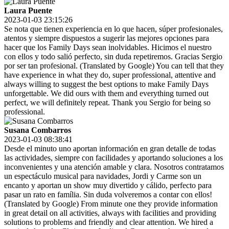
Laura Puente
2023-01-03 23:15:26
Se nota que tienen experiencia en lo que hacen, súper profesionales,
atentos y siempre dispuestos a sugerir las mejores opciones para
hacer que los Family Days sean inolvidables. Hicimos el nuestro
con ellos y todo salió perfecto, sin duda repetiremos. Gracias Sergio
por ser tan profesional. (Translated by Google) You can tell that they
have experience in what they do, super professional, attentive and
always willing to suggest the best options to make Family Days
unforgettable. We did ours with them and everything turned out
perfect, we will definitely repeat. Thank you Sergio for being so
professional.
Susana Combarros
2023-01-03 08:38:41
Desde el minuto uno aportan información en gran detalle de todas
las actividades, siempre con facilidades y aportando soluciones a los
inconvenientes y una atención amable y clara. Nosotros contratamos
un espectáculo musical para navidades, Jordi y Carme son un
encanto y aportan un show muy divertido y cálido, perfecto para
pasar un rato en família. Sin duda volveremos a contar con ellos!
(Translated by Google) From minute one they provide information
in great detail on all activities, always with facilities and providing
solutions to problems and friendly and clear attention. We hired a