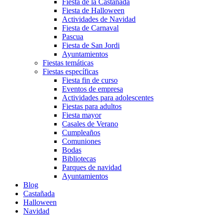
Fiesta de la Castañada
Fiesta de Halloween
Actividades de Navidad
Fiesta de Carnaval
Pascua
Fiesta de San Jordi
Ayuntamientos
Fiestas temáticas
Fiestas específicas
Fiesta fin de curso
Eventos de empresa
Actividades para adolescentes
Fiestas para adultos
Fiesta mayor
Casales de Verano
Cumpleaños
Comuniones
Bodas
Bibliotecas
Parques de navidad
Ayuntamientos
Blog
Castañada
Halloween
Navidad