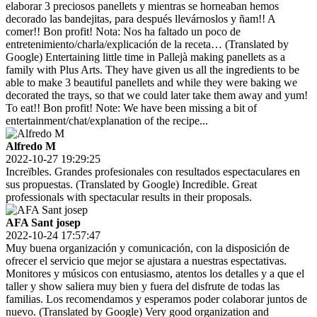
elaborar 3 preciosos panellets y mientras se horneaban hemos
decorado las bandejitas, para después llevárnoslos y ñam!! A
comer!! Bon profit! Nota: Nos ha faltado un poco de
entretenimiento/charla/explicación de la receta… (Translated by
Google) Entertaining little time in Pallejà making panellets as a
family with Plus Arts. They have given us all the ingredients to be
able to make 3 beautiful panellets and while they were baking we
decorated the trays, so that we could later take them away and yum!
To eat!! Bon profit! Note: We have been missing a bit of
entertainment/chat/explanation of the recipe...
Alfredo M
2022-10-27 19:29:25
Increïbles. Grandes profesionales con resultados espectaculares en
sus propuestas. (Translated by Google) Incredible. Great
professionals with spectacular results in their proposals.
AFA Sant josep
2022-10-24 17:57:47
Muy buena organización y comunicación, con la disposición de
ofrecer el servicio que mejor se ajustara a nuestras espectativas.
Monitores y músicos con entusiasmo, atentos los detalles y a que el
taller y show saliera muy bien y fuera del disfrute de todas las
familias. Los recomendamos y esperamos poder colaborar juntos de
nuevo. (Translated by Google) Very good organization and