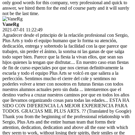
only good words for this company, very professional and quick to
answer, we hired them for the end of course party and it will surely
not be the last time.
VaneRg
2021-07-01 11:22:49
Agradecer desde el principio de la relación profesional con Sergio,
Plus Arts y todo el equipo humano que lo forma su atención,
dedicación, entrega y sobretodo la facilidad con la que parece que
trabajen, sin perder el ánimo, la sonrisa ni las ganas de que salga
todo super bien. Parece que la fiesta la vivan ellos, que sean sus
hijos quienes la tengan que disfrutar.... En nuestro caso eran fiestas
de fin de curso especiales por que nos cierran definitivamente la
escuela y todo el equipo Plus Arts se volcó en que saliera a la
perfección. Sentimos mucho el cierre del cole y sentimos no
poderles volver a tener con nosotros en futuras fiestas con todos
nuestros alumnos actuales pero sin duda ... intentaremos que el
destino vuelva a cruzar nuestros caminos por que en todos los años
que llevamos organizando cosas para todas las edades... ESTA HA
SIDO CON DIFERENCIA LA MEJOR EXPERIENCIA PARA
TODOS. GRACIAS MIL PLUS ARTS. ?? (Translated by Google)
Thank you from the beginning of the professional relationship with
Sergio, Plus Arts and the entire human team that forms their
attention, dedication, dedication and above all the ease with which
they seem to work, without losing their spirits, their smiles or the