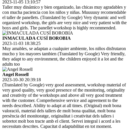
2023-11-05 13:10:57
Taller muy dinámico y bien organizado, las chicas muy agradables y
con mucha paciencia con los niños y niñas. Muuuuuy recomendable
el taller de panellets. (Translated by Google) Very dynamic and well
organized workshop, the girls are very nice and very patient with the
boys and girls. The panellet workshop is highly recommended.
INMACULADA CUSÍ BOROBIA
2023-11-03 18:38:25
Muy amables, se adaptan a cualquier ambiente, los niños disfrutaron
mucho y los mayores tambien (Translated by Google) Very friendly,
they adapt to any environment, the children enjoyed it a lot and the
adults too
Angel Rossell
2023-10-30 20:39:18
(Translated by Google) very good assessment, workshop material of
very good quality, very good presence of the monitoring, originality
and creativity of the workshops and above all very good treatment
with the customer. Comprehensive service and agreement to the
needs described. Ability to adapt at all times. (Original) molt bona
valoració, material dels tallers de molt bona qualitat, molt bona
presència del monitoratge, originalitat i creativitat dels tallers i
sobretot molt bon tracte amb el client. Servei integral i acord a les
necessitats descrites. Capacitat d adaptabilitat en tot moment.