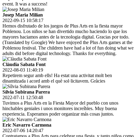
event. It was a success!
Josep Maria Milian
2022-09-15 10:58:17
Hemos disfrutado de los juegos de Plus Arts en la fiesta mayor
Poblenou. Los niños se han divertido mucho haciendo lo que los
mayores haciamos antes de la tecnologia digital. Gracias por todo.
(Translated by Google) We have enjoyed the Plus Arts games at the
Poblenou festival. The children have had a lot of fun doing what we
adults did before digital technology. Thanks for everything.
Clàudia Sabata Font
2022-08-03 11:40:19
Repetirem segur amb ells! Ha estat una activitat molt ben
dinamitzada i acord amb el què sol·licitavem. Gràcies
Sílvia Subirana Parera
2022-07-11 12:50:48
Tuvimos a Plus Arts en la Fiesta Mayor del pueblo con unos
hinchables geniales i unos monitores increíbles. Muy buena
experiencia. Esperamos poder organizar más cosas juntos.
Eric Navarro Carmona
2022-07-06 14:20:47
Contratamos a Plus Arts para celebrar una fiesta, y tanto niños como