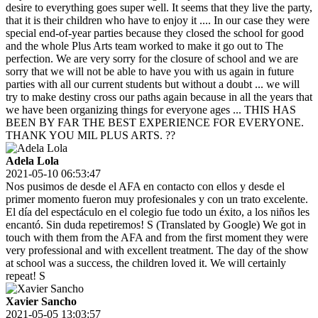
desire to everything goes super well. It seems that they live the party,
that it is their children who have to enjoy it .... In our case they were
special end-of-year parties because they closed the school for good
and the whole Plus Arts team worked to make it go out to The
perfection. We are very sorry for the closure of school and we are
sorry that we will not be able to have you with us again in future
parties with all our current students but without a doubt ... we will
try to make destiny cross our paths again because in all the years that
we have been organizing things for everyone ages ... THIS HAS
BEEN BY FAR THE BEST EXPERIENCE FOR EVERYONE.
THANK YOU MIL PLUS ARTS. ??
Adela Lola
2021-05-10 06:53:47
Nos pusimos de desde el AFA en contacto con ellos y desde el
primer momento fueron muy profesionales y con un trato excelente.
El día del espectáculo en el colegio fue todo un éxito, a los niños les
encantó. Sin duda repetiremos! S (Translated by Google) We got in
touch with them from the AFA and from the first moment they were
very professional and with excellent treatment. The day of the show
at school was a success, the children loved it. We will certainly
repeat! S
Xavier Sancho
2021-05-05 13:03:57