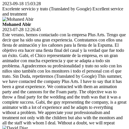
2023-09-18 15:03:28
Excelente servicio y trato (Translated by Google) Excellent service
and treatment
Mohaned Abir
2023-07-28 12:26:45
Este verano, hemos contactado con la empresa Plus Arts. Tengo que
decir que ha sido una gran experiencia. Contratamos con ellos una
fiesta de animación y los cañones para la fiesta de la Espuma. El
objetivo era hacer una fiesta final del casal y la verdad que fue todo
un éxito. Gabi, el Chico representante de la empresa, es un gran
animador con mucha experiencia y que se adapta a todo sin
problema. Agradecemos su profesionalidad y trato no solo con los
niños sino también con los monitores i todo el personal con el que
trato. Sin Duda, repetiremos (Translated by Google) This summer,
we have contacted the company Plus Arts. I have to say that it has
been a great experience. We contracted with them an animation
party and the cannons for the Foam party. The objective was to
throw a final party for the wedding and the truth was that it was a
complete success. Gabi, the guy representing the company, is a great
animator with a lot of experience and he adapts to everything
without a problem. We appreciate your professionalism and
treatment not only with the children but also with the monitors and
all the staff with whom I deal. Without a doubt, we will repeat