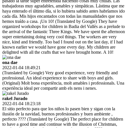
pasado la tarde súper entretenida haciendo cosas muy chulas. Las
trabajadoras muy agradables, amables y simpáticas. Lástima que me
haya enterado el último día, si lo hubiera sabido antes habríamos ido
cada día. Mis hijos encantados con todas las manualidades que nos
hemos traído a casa. ¡Un 10! (Translated by Google) They have
organized workshops for children in Badia del Vallès as a prelude to
the arrival of the fantastic Three Kings. We have spent the afternoon
super entertaining doing very cool things. The workers are very
nice, kind and friendly. Too bad I found out on the last day, if I had
known earlier we would have gone every day. My children are
delighted with all the crafts that we have brought home. A 10!
ona dae
2022-01-04 18:49:21
(Translated by Google) Very good experience, very friendly and
professional. An ideal experience to share with boys and girls.
(Original) Molt bona experiència, molt amables i professionals. Una
experiència ideal per compartir amb els nens i nenes.
rakel Jurado
2022-01-04 18:23:18
El sitio perfecto para que los niños lo pasen bien y sigan con la
ilusión de la navidad, buenos profesionales y buen ambiente ,
perfecto ???? (Translated by Google) The perfect place for children
to have a good time and continue with the illusion of Christmas,