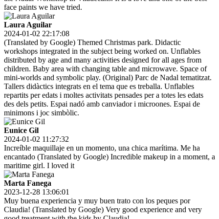
face paints we have tried.
Laura Aguilar
2024-01-02 22:17:08
(Translated by Google) Themed Christmas park. Didactic
workshops integrated in the subject being worked on. Unflables
distributed by age and many activities designed for all ages from
children. Baby area with changing table and microwave. Space of
mini-worlds and symbolic play. (Original) Parc de Nadal tematitzat.
Tallers didàctics integrats en el tema que es treballa. Unflables
repartits per edats i moltes activitats pensades per a totes les edats
des dels petits. Espai nadó amb canviador i microones. Espai de
minimons i joc simbòlic.
Eunice Gil
2024-01-02 11:27:32
Increíble maquillaje en un momento, una chica marítima. Me ha
encantado (Translated by Google) Incredible makeup in a moment, a
maritime girl. I loved it
Marta Fanega
2023-12-28 13:06:01
Muy buena experiencia y muy buen trato con los peques por
Claudia! (Translated by Google) Very good experience and very
good treatment with the kids by Claudia!