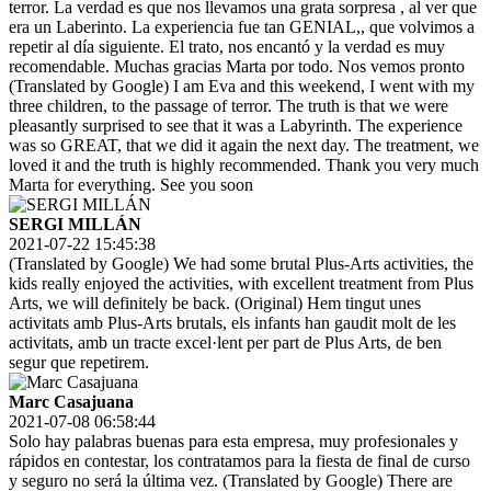
terror. La verdad es que nos llevamos una grata sorpresa , al ver que
era un Laberinto. La experiencia fue tan GENIAL,, que volvimos a
repetir al día siguiente. El trato, nos encantó y la verdad es muy
recomendable. Muchas gracias Marta por todo. Nos vemos pronto
(Translated by Google) I am Eva and this weekend, I went with my
three children, to the passage of terror. The truth is that we were
pleasantly surprised to see that it was a Labyrinth. The experience
was so GREAT, that we did it again the next day. The treatment, we
loved it and the truth is highly recommended. Thank you very much
Marta for everything. See you soon
SERGI MILLÁN
2021-07-22 15:45:38
(Translated by Google) We had some brutal Plus-Arts activities, the
kids really enjoyed the activities, with excellent treatment from Plus
Arts, we will definitely be back. (Original) Hem tingut unes
activitats amb Plus-Arts brutals, els infants han gaudit molt de les
activitats, amb un tracte excel·lent per part de Plus Arts, de ben
segur que repetirem.
Marc Casajuana
2021-07-08 06:58:44
Solo hay palabras buenas para esta empresa, muy profesionales y
rápidos en contestar, los contratamos para la fiesta de final de curso
y seguro no será la última vez. (Translated by Google) There are