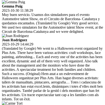
Gemma Puig
2023-10-30 11:38:29
Muy buen servicio. Usamos dos simuladores para el evento
Automotive talent Show, en el Circuito de Barcelona- Catalunya y
quedamos encantados. (Translated by Google) Very good service.
We used two simulators for the Automotive talent Show event, at the
Circuit de Barcelona-Catalunya and we were delighted.
Joan Rodriguez
2023-10-29 14:44:29
(Translated by Google) We went to a Halloween event organized by
Plus Arts. There have been various activities: craft workshops, face
painting, airbrushing... Each and every one of the activities has been
excellent, dynamic and all of them very well organized. Also talk
about the management and the monitors who have done the
activities. A spectacular treatment for both families and children.
Such a success. (Original) Hem anat a un esdeveniment de
Halloween organitzat per Plus Arts. Han hagut diverses activitats:
tallers de manualitats, pintacares, aerografia… Totes i cadascuna de
les activitats han estat excel.lents, dinàmiques i totes d’elles molt ben
organitzades. També parlar de la gestió i dels monitors que han fet
les activitats. Un tracte espectacular tant cap a les families com als
infants. Tot un èxit.