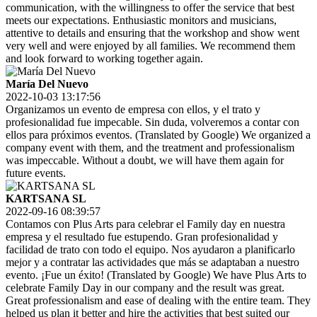
communication, with the willingness to offer the service that best
meets our expectations. Enthusiastic monitors and musicians,
attentive to details and ensuring that the workshop and show went
very well and were enjoyed by all families. We recommend them
and look forward to working together again.
María Del Nuevo
2022-10-03 13:17:56
Organizamos un evento de empresa con ellos, y el trato y
profesionalidad fue impecable. Sin duda, volveremos a contar con
ellos para próximos eventos. (Translated by Google) We organized a
company event with them, and the treatment and professionalism
was impeccable. Without a doubt, we will have them again for
future events.
KARTSANA SL
2022-09-16 08:39:57
Contamos con Plus Arts para celebrar el Family day en nuestra
empresa y el resultado fue estupendo. Gran profesionalidad y
facilidad de trato con todo el equipo. Nos ayudaron a planificarlo
mejor y a contratar las actividades que más se adaptaban a nuestro
evento. ¡Fue un éxito! (Translated by Google) We have Plus Arts to
celebrate Family Day in our company and the result was great.
Great professionalism and ease of dealing with the entire team. They
helped us plan it better and hire the activities that best suited our