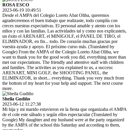
ROSA ESCO
2023-06-19 10:49:51
Desde el AMPA del Colegio Loreto Abat Oliba, queremos
agradeceremos el buen trabajo que realizaste, todo cumplía con
creces nuestras expectativas. El personal amable y atento con los
niños y con las familias. Las actividades tal y como nos explicasteis,
un éxito el ARENART, el MINIGOLF, el PANEL DE TIRO, el
ELIMINADOR, en fin... todo. De corazón muchas gracias por
vuestra ayuda y apoyo. El próximo curso más. (Translated by
Google) From the AMPA of the Colegio Loreto Abat Oliba, we
want to thank you for the good work you did, everything more than
met our expectations. The friendly and attentive staff with children
and families. The activities as you explained to us, a success:
ARENART, MINI GOLF, the SHOOTING PANEL, the
ELIMINATOR, in short... everything. Thank you very much from
the bottom of my heart for your help and support. The next course
more.
Sheila Gudiño
2023-06-12 11:27:38
Mi hija y mi marido estuvieron en la fiesta que organizaba el AMPA
de el cole este sábado y según ellos espectacular (Translated by
Google) My daughter and my husband were at the party organized
by the AMPA of the school this Saturday and according to them,