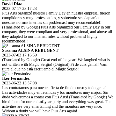
David Diaz
2023-07-17 23:17:23
Plus Arts organizó nuestro Family Day en nuestra empresa, fueron
cumplidores y muy profesionales, y sobretodo se adaptarón a
nuestras normas internas sin problemas! muy recomendable!!
(Translated by Google) Plus Arts organized our Family Day in our
company, they were compliant and very professional, and above all
they adapted to our internal rules without problems! highly
recommended!!
Susanna ALSINA REBUGENT
2023-07-03 17:16:59
(Translated by Google) Great end of the year! We laughed what is
not written with Magic Sergio! (Original) Fi de curs genial! Vam
riure el que no està escrit amb el Màgic Sergio!
Iker Fernández
2023-06-22 13:57:08
Les contratamos para nuestra fiesta de fin de curso y todo genial.
Las actividades muy entretenidas y los monitores muy majos. Sin
duda volveremos a contar con Plus Arts! (Translated by Google) We
hired them for our end-of-year party and everything was great. The
activities are very entertaining and the monitors are very nice.
Without a doubt we will have Plus Arts again!