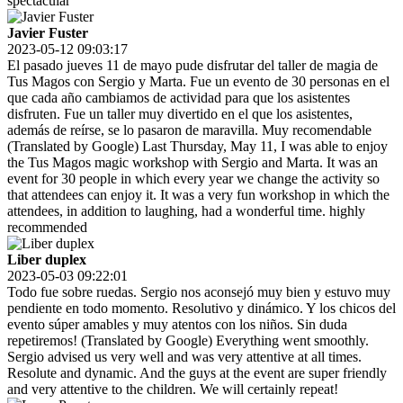
spectacular
Javier Fuster
2023-05-12 09:03:17
El pasado jueves 11 de mayo pude disfrutar del taller de magia de
Tus Magos con Sergio y Marta. Fue un evento de 30 personas en el
que cada año cambiamos de actividad para que los asistentes
disfruten. Fue un taller muy divertido en el que los asistentes,
además de reírse, se lo pasaron de maravilla. Muy recomendable
(Translated by Google) Last Thursday, May 11, I was able to enjoy
the Tus Magos magic workshop with Sergio and Marta. It was an
event for 30 people in which every year we change the activity so
that attendees can enjoy it. It was a very fun workshop in which the
attendees, in addition to laughing, had a wonderful time. highly
recommended
Liber duplex
2023-05-03 09:22:01
Todo fue sobre ruedas. Sergio nos aconsejó muy bien y estuvo muy
pendiente en todo momento. Resolutivo y dinámico. Y los chicos del
evento súper amables y muy atentos con los niños. Sin duda
repetiremos! (Translated by Google) Everything went smoothly.
Sergio advised us very well and was very attentive at all times.
Resolute and dynamic. And the guys at the event are super friendly
and very attentive to the children. We will certainly repeat!