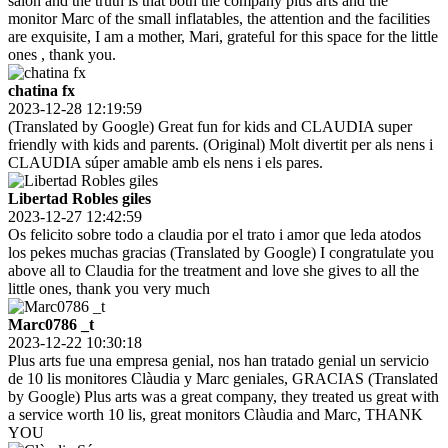
salon and the truth is that both the company plus arts and the
monitor Marc of the small inflatables, the attention and the facilities
are exquisite, I am a mother, Mari, grateful for this space for the little
ones , thank you.
chatina fx
2023-12-28 12:19:59
(Translated by Google) Great fun for kids and CLAUDIA super
friendly with kids and parents. (Original) Molt divertit per als nens i
CLAUDIA súper amable amb els nens i els pares.
Libertad Robles giles
2023-12-27 12:42:59
Os felicito sobre todo a claudia por el trato i amor que leda atodos
los pekes muchas gracias (Translated by Google) I congratulate you
above all to Claudia for the treatment and love she gives to all the
little ones, thank you very much
Marc0786 _t
2023-12-22 10:30:18
Plus arts fue una empresa genial, nos han tratado genial un servicio
de 10 lis monitores Clàudia y Marc geniales, GRACIAS (Translated
by Google) Plus arts was a great company, they treated us great with
a service worth 10 lis, great monitors Clàudia and Marc, THANK
YOU