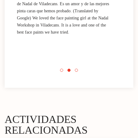
de Nadal de Viladecans. Es un amor y de las mejores
Dida
pinta caras que hemos probado. (Translated by
work
Google) We loved the face painting girl at the Nadal
acti
Workshop in Viladecans. It is a love and one of the
area
best face paints we have tried.
mini
Nada
que 
acti
Espa
mini
ACTIVIDADES
RELACIONADAS