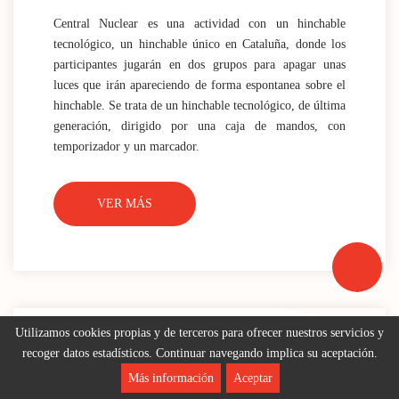
Central Nuclear es una actividad con un hinchable
tecnológico, un hinchable único en Cataluña, donde los
participantes jugarán en dos grupos para apagar unas
luces que irán apareciendo de forma espontanea sobre el
hinchable. Se trata de un hinchable tecnológico, de última
generación, dirigido por una caja de mandos, con
temporizador y un marcador.
VER MÁS
Utilizamos cookies propias y de terceros para ofrecer nuestros servicios y
ACTIVIDAD
recoger datos estadísticos. Continuar navegando implica su aceptación.
HINCHABLE |
Más información
Aceptar