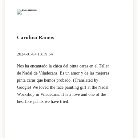
Carolina Ramos
Lau
2024-01-04 13:19:54
2024
Nos ha encantado la chica del pinta caras en el Taller
(Tra
de Nadal de Viladecans. Es un amor y de las mejores
Dida
pinta caras que hemos probado. (Translated by
work
Google) We loved the face painting girl at the Nadal
acti
Workshop in Viladecans. It is a love and one of the
area
best face paints we have tried.
mini
Nada
que 
acti
Espa
mini