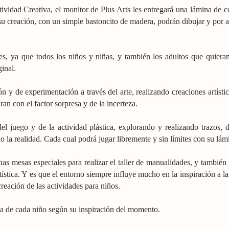
tividad Creativa, el monitor de Plus Arts les entregará una lámina de c
su creación, con un simple bastoncito de madera, podrán dibujar y por ar
es, ya que todos los niños y niñas, y también los adultos que quieran 
ginal.
ión y de experimentación a través del arte, realizando creaciones artíst
an con el factor sorpresa y de la incerteza.
el juego y de la actividad plástica, explorando y realizando trazos, 
ndo la realidad. Cada cual podrá jugar libremente y sin límites con su l
s mesas especiales para realizar el taller de manualidades, y también 
tística. Y es que el entorno siempre influye mucho en la inspiración a l
creación de las actividades para niños.
tica de cada niño según su inspiración del momento.