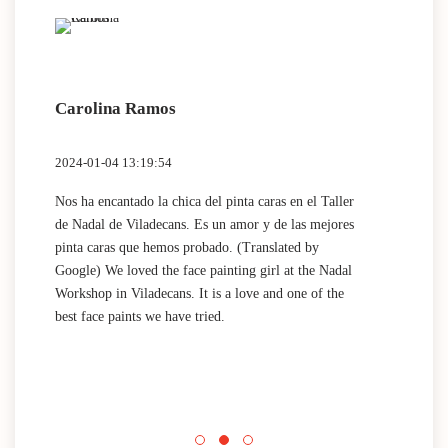
Carolina Ramos
Lau
2024-01-04 13:19:54
2024
Nos ha encantado la chica del pinta caras en el Taller
(Tra
de Nadal de Viladecans. Es un amor y de las mejores
Dida
pinta caras que hemos probado. (Translated by
work
Google) We loved the face painting girl at the Nadal
acti
Workshop in Viladecans. It is a love and one of the
area
best face paints we have tried.
mini
Nada
que 
acti
Espa
mini