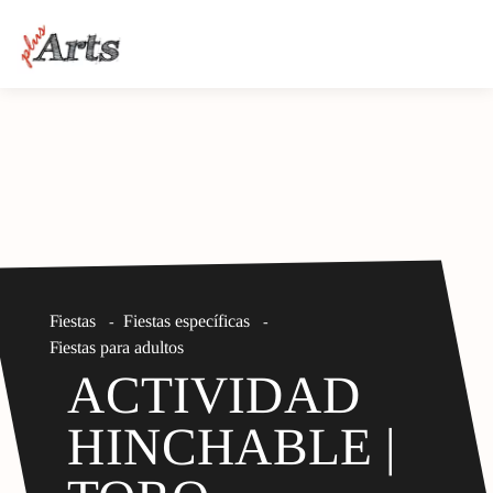
Fiestas
Fiestas específicas
-
-
Fiestas para adultos
ACTIVIDAD
HINCHABLE |