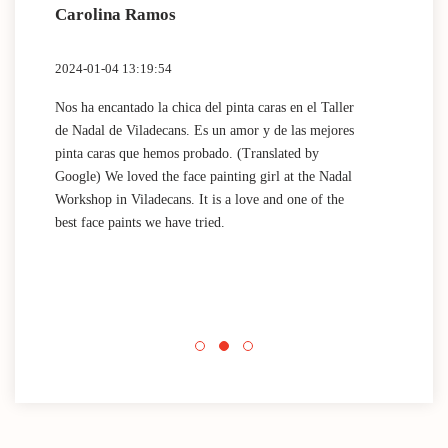
Carolina Ramos
Lau
2024-01-04 13:19:54
2024
Nos ha encantado la chica del pinta caras en el Taller
(Tra
de Nadal de Viladecans. Es un amor y de las mejores
Dida
pinta caras que hemos probado. (Translated by
work
Google) We loved the face painting girl at the Nadal
acti
Workshop in Viladecans. It is a love and one of the
area
best face paints we have tried.
mini
Nada
que 
acti
Espa
mini