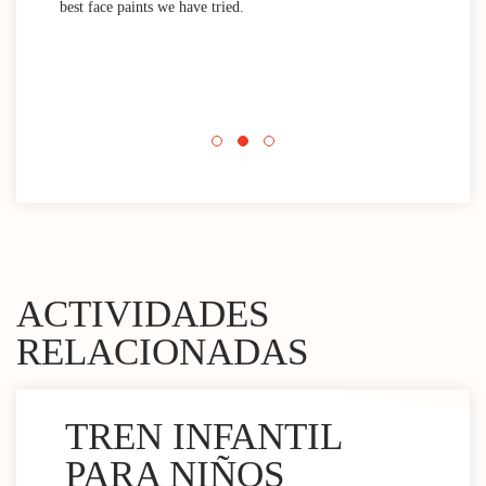
best face paints we have tried.
mini
Nada
que 
acti
Espa
mini
ACTIVIDADES
RELACIONADAS
TREN INFANTIL
PARA NIÑOS