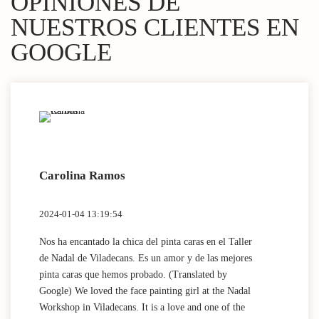
OPINIONES DE
NUESTROS CLIENTES EN
GOOGLE
Carolina Ramos
Lau
2024-01-04 13:19:54
2024
Nos ha encantado la chica del pinta caras en el Taller
(Tra
de Nadal de Viladecans. Es un amor y de las mejores
Dida
pinta caras que hemos probado. (Translated by
work
Google) We loved the face painting girl at the Nadal
acti
Workshop in Viladecans. It is a love and one of the
area