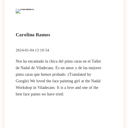
Carolina Ramos
Lau
2024-01-04 13:19:54
2024
Nos ha encantado la chica del pinta caras en el Taller
(Tra
de Nadal de Viladecans. Es un amor y de las mejores
Dida
pinta caras que hemos probado. (Translated by
work
Google) We loved the face painting girl at the Nadal
acti
Workshop in Viladecans. It is a love and one of the
area
best face paints we have tried.
mini
Nada
que 
acti
Espa
mini