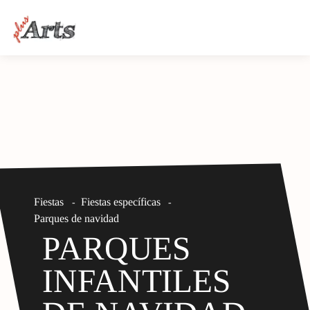
Fiestas
Fiestas específicas
-
-
Parques de navidad
PARQUES
INFANTILES