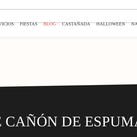
VICIOS
FIESTAS
BLOG
CASTAÑADA
HALLOWEEN
N
E CAÑÓN DE ESPUM