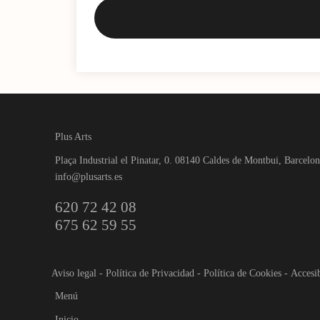
Plus Arts
Plaça Industrial el Pinatar, 0. 08140 Caldes de Montbui, Barcelo
info@plusarts.es
620 72 42 08
675 62 59 55
Aviso legal
-
Política de Privacidad
-
Política de Cookies
-
Accesib
Menú
Inicio