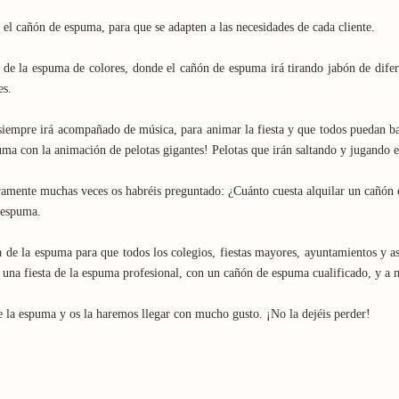
 el cañón de espuma, para que se adapten a las necesidades de cada cliente.
a de la espuma de colores, donde el cañón de espuma irá tirando jabón de difere
es.
empre irá acompañado de música, para animar la fiesta y que todos puedan bail
ma con la animación de pelotas gigantes! Pelotas que irán saltando y jugando en
amente muchas veces os habréis preguntado: ¿Cuánto cuesta alquilar un cañón d
a espuma.
de la espuma para que todos los colegios, fiestas mayores, ayuntamientos y aso
una fiesta de la espuma profesional, con un cañón de espuma cualificado, y a m
de la espuma y os la haremos llegar con mucho gusto. ¡No la dejéis perder!