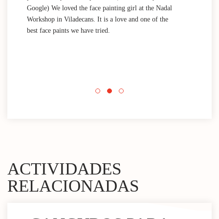
Google) We loved the face painting girl at the Nadal
acti
Workshop in Viladecans. It is a love and one of the
area
best face paints we have tried.
mini
Nada
que 
acti
Espa
mini
ACTIVIDADES
RELACIONADAS