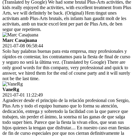
(Translated by Google) We had some brutal Plus-Arts activities, the
kids really enjoyed the activities, with excellent treatment from Plus
Arts, we will definitely be back. (Original) Hem tingut unes
activitats amb Plus-Arts brutals, els infants han gaudit molt de les
activitats, amb un tracte excel·lent per part de Plus Arts, de ben
segur que repetirem.
Marc Casajuana
2021-07-08 06:58:44
Solo hay palabras buenas para esta empresa, muy profesionales y
rápidos en contestar, los contratamos para la fiesta de final de curso
y seguro no será la última vez. (Translated by Google) There are
only good words for this company, very professional and quick to
answer, we hired them for the end of course party and it will surely
not be the last time.
VaneRg
2021-07-01 11:22:49
Agradecer desde el principio de la relación profesional con Sergio,
Plus Arts y todo el equipo humano que lo forma su atención,
dedicación, entrega y sobretodo la facilidad con la que parece que
trabajen, sin perder el ánimo, la sonrisa ni las ganas de que salga
todo super bien. Parece que la fiesta la vivan ellos, que sean sus
hijos quienes la tengan que disfrutar.... En nuestro caso eran fiestas
de fin de curso especiales por que nos cierran definitivamente la