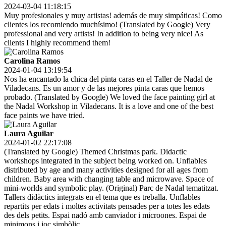
2024-03-04 11:18:15
Muy profesionales y muy artistas! además de muy simpáticas! Como
clientes los recomiendo muchísimo! (Translated by Google) Very
professional and very artists! In addition to being very nice! As
clients I highly recommend them!
Carolina Ramos
2024-01-04 13:19:54
Nos ha encantado la chica del pinta caras en el Taller de Nadal de
Viladecans. Es un amor y de las mejores pinta caras que hemos
probado. (Translated by Google) We loved the face painting girl at
the Nadal Workshop in Viladecans. It is a love and one of the best
face paints we have tried.
Laura Aguilar
2024-01-02 22:17:08
(Translated by Google) Themed Christmas park. Didactic
workshops integrated in the subject being worked on. Unflables
distributed by age and many activities designed for all ages from
children. Baby area with changing table and microwave. Space of
mini-worlds and symbolic play. (Original) Parc de Nadal tematitzat.
Tallers didàctics integrats en el tema que es treballa. Unflables
repartits per edats i moltes activitats pensades per a totes les edats
des dels petits. Espai nadó amb canviador i microones. Espai de
minimons i joc simbòlic.