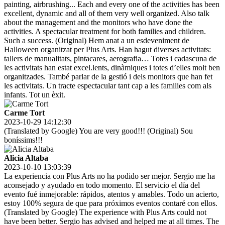
painting, airbrushing... Each and every one of the activities has been
excellent, dynamic and all of them very well organized. Also talk
about the management and the monitors who have done the
activities. A spectacular treatment for both families and children.
Such a success. (Original) Hem anat a un esdeveniment de
Halloween organitzat per Plus Arts. Han hagut diverses activitats:
tallers de manualitats, pintacares, aerografia… Totes i cadascuna de
les activitats han estat excel.lents, dinàmiques i totes d’elles molt ben
organitzades. També parlar de la gestió i dels monitors que han fet
les activitats. Un tracte espectacular tant cap a les families com als
infants. Tot un èxit.
Carme Tort
2023-10-29 14:12:30
(Translated by Google) You are very good!!! (Original) Sou
boníssims!!!
Alicia Altaba
2023-10-10 13:03:39
La experiencia con Plus Arts no ha podido ser mejor. Sergio me ha
aconsejado y ayudado en todo momento. El servicio el día del
evento fué inmejorable: rápidos, atentos y amables. Todo un acierto,
estoy 100% segura de que para próximos eventos contaré con ellos.
(Translated by Google) The experience with Plus Arts could not
have been better. Sergio has advised and helped me at all times. The