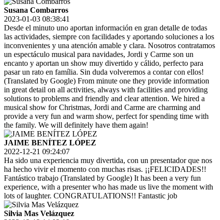
Susana Combarros
2023-01-03 08:38:41
Desde el minuto uno aportan información en gran detalle de todas
las actividades, siempre con facilidades y aportando soluciones a los
inconvenientes y una atención amable y clara. Nosotros contratamos
un espectáculo musical para navidades, Jordi y Carme son un
encanto y aportan un show muy divertido y cálido, perfecto para
pasar un rato en família. Sin duda volveremos a contar con ellos!
(Translated by Google) From minute one they provide information
in great detail on all activities, always with facilities and providing
solutions to problems and friendly and clear attention. We hired a
musical show for Christmas, Jordi and Carme are charming and
provide a very fun and warm show, perfect for spending time with
the family. We will definitely have them again!
JAIME BENÍTEZ LÓPEZ
2022-12-21 09:24:07
Ha sido una experiencia muy divertida, con un presentador que nos
ha hecho vivir el momento con muchas risas. ¡¡FELICIDADES!!
Fantástico trabajo (Translated by Google) It has been a very fun
experience, with a presenter who has made us live the moment with
lots of laughter. CONGRATULATIONS!! Fantastic job
Silvia Mas Velázquez