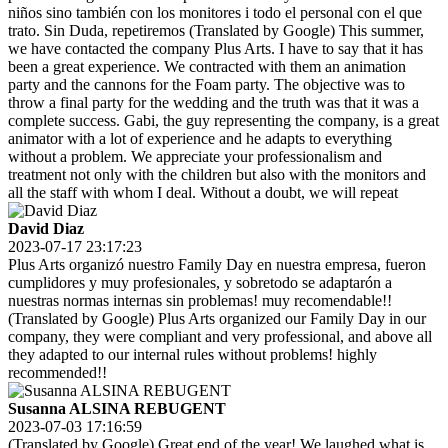
niños sino también con los monitores i todo el personal con el que
trato. Sin Duda, repetiremos (Translated by Google) This summer,
we have contacted the company Plus Arts. I have to say that it has
been a great experience. We contracted with them an animation
party and the cannons for the Foam party. The objective was to
throw a final party for the wedding and the truth was that it was a
complete success. Gabi, the guy representing the company, is a great
animator with a lot of experience and he adapts to everything
without a problem. We appreciate your professionalism and
treatment not only with the children but also with the monitors and
all the staff with whom I deal. Without a doubt, we will repeat
David Diaz
2023-07-17 23:17:23
Plus Arts organizó nuestro Family Day en nuestra empresa, fueron
cumplidores y muy profesionales, y sobretodo se adaptarón a
nuestras normas internas sin problemas! muy recomendable!!
(Translated by Google) Plus Arts organized our Family Day in our
company, they were compliant and very professional, and above all
they adapted to our internal rules without problems! highly
recommended!!
Susanna ALSINA REBUGENT
2023-07-03 17:16:59
(Translated by Google) Great end of the year! We laughed what is