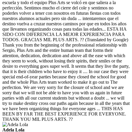
escuela y todo el equipo Plus Arts se volcó en que saliera a la
perfección. Sentimos mucho el cierre del cole y sentimos no
poderles volver a tener con nosotros en futuras fiestas con todos
nuestros alumnos actuales pero sin duda ... intentaremos que el
destino vuelva a cruzar nuestros caminos por que en todos los años
que llevamos organizando cosas para todas las edades... ESTA HA
SIDO CON DIFERENCIA LA MEJOR EXPERIENCIA PARA
TODOS. GRACIAS MIL PLUS ARTS. ?? (Translated by Google)
Thank you from the beginning of the professional relationship with
Sergio, Plus Arts and the entire human team that forms their
attention, dedication, dedication and above all the ease with which
they seem to work, without losing their spirits, their smiles or the
desire to everything goes super well. It seems that they live the party,
that it is their children who have to enjoy it .... In our case they were
special end-of-year parties because they closed the school for good
and the whole Plus Arts team worked to make it go out to The
perfection. We are very sorry for the closure of school and we are
sorry that we will not be able to have you with us again in future
parties with all our current students but without a doubt ... we will
try to make destiny cross our paths again because in all the years that
we have been organizing things for everyone ages ... THIS HAS
BEEN BY FAR THE BEST EXPERIENCE FOR EVERYONE.
THANK YOU MIL PLUS ARTS. ??
Adela Lola