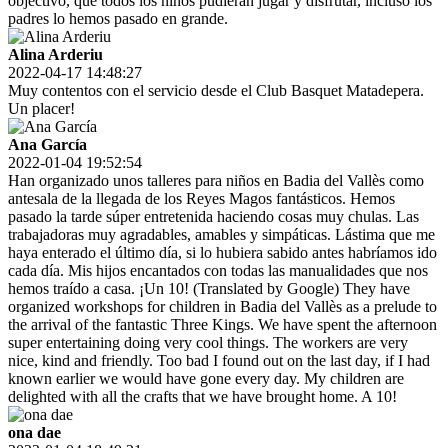
objectivo, que todos los niños pudieran jugar y disfrutar, incluso los
padres lo hemos pasado en grande.
Alina Arderiu
2022-04-17 14:48:27
Muy contentos con el servicio desde el Club Basquet Matadepera.
Un placer!
Ana García
2022-01-04 19:52:54
Han organizado unos talleres para niños en Badia del Vallès como
antesala de la llegada de los Reyes Magos fantásticos. Hemos
pasado la tarde súper entretenida haciendo cosas muy chulas. Las
trabajadoras muy agradables, amables y simpáticas. Lástima que me
haya enterado el último día, si lo hubiera sabido antes habríamos ido
cada día. Mis hijos encantados con todas las manualidades que nos
hemos traído a casa. ¡Un 10! (Translated by Google) They have
organized workshops for children in Badia del Vallès as a prelude to
the arrival of the fantastic Three Kings. We have spent the afternoon
super entertaining doing very cool things. The workers are very
nice, kind and friendly. Too bad I found out on the last day, if I had
known earlier we would have gone every day. My children are
delighted with all the crafts that we have brought home. A 10!
ona dae