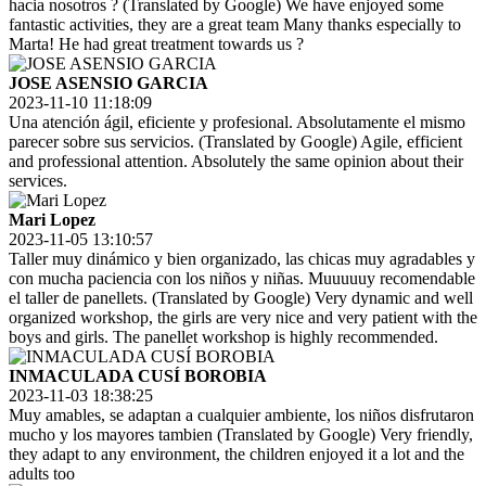
hacia nosotros ? (Translated by Google) We have enjoyed some
fantastic activities, they are a great team Many thanks especially to
Marta! He had great treatment towards us ?
JOSE ASENSIO GARCIA
2023-11-10 11:18:09
Una atención ágil, eficiente y profesional. Absolutamente el mismo
parecer sobre sus servicios. (Translated by Google) Agile, efficient
and professional attention. Absolutely the same opinion about their
services.
Mari Lopez
2023-11-05 13:10:57
Taller muy dinámico y bien organizado, las chicas muy agradables y
con mucha paciencia con los niños y niñas. Muuuuuy recomendable
el taller de panellets. (Translated by Google) Very dynamic and well
organized workshop, the girls are very nice and very patient with the
boys and girls. The panellet workshop is highly recommended.
INMACULADA CUSÍ BOROBIA
2023-11-03 18:38:25
Muy amables, se adaptan a cualquier ambiente, los niños disfrutaron
mucho y los mayores tambien (Translated by Google) Very friendly,
they adapt to any environment, the children enjoyed it a lot and the
adults too