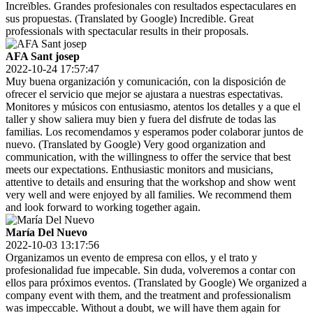
Increïbles. Grandes profesionales con resultados espectaculares en
sus propuestas. (Translated by Google) Incredible. Great
professionals with spectacular results in their proposals.
AFA Sant josep
2022-10-24 17:57:47
Muy buena organización y comunicación, con la disposición de
ofrecer el servicio que mejor se ajustara a nuestras espectativas.
Monitores y músicos con entusiasmo, atentos los detalles y a que el
taller y show saliera muy bien y fuera del disfrute de todas las
familias. Los recomendamos y esperamos poder colaborar juntos de
nuevo. (Translated by Google) Very good organization and
communication, with the willingness to offer the service that best
meets our expectations. Enthusiastic monitors and musicians,
attentive to details and ensuring that the workshop and show went
very well and were enjoyed by all families. We recommend them
and look forward to working together again.
María Del Nuevo
2022-10-03 13:17:56
Organizamos un evento de empresa con ellos, y el trato y
profesionalidad fue impecable. Sin duda, volveremos a contar con
ellos para próximos eventos. (Translated by Google) We organized a
company event with them, and the treatment and professionalism
was impeccable. Without a doubt, we will have them again for