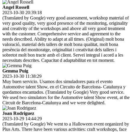
Angel Rossell
2023-10-30 20:39:18
(Translated by Google) very good assessment, workshop material of
very good quality, very good presence of the monitoring, originality
and creativity of the workshops and above all very good treatment
with the customer. Comprehensive service and agreement to the
needs described. Ability to adapt at all times. (Original) molt bona
valoració, material dels tallers de molt bona qualitat, molt bona
presència del monitoratge, originalitat i creativitat dels tallers i
sobretot molt bon tracte amb el client. Servei integral i acord a les
necessitats descrites. Capacitat d adaptabilitat en tot moment.
Gemma Puig
2023-10-30 11:38:29
Muy buen servicio. Usamos dos simuladores para el evento
Automotive talent Show, en el Circuito de Barcelona- Catalunya y
quedamos encantados. (Translated by Google) Very good service.
We used two simulators for the Automotive talent Show event, at the
Circuit de Barcelona-Catalunya and we were delighted.
Joan Rodriguez
2023-10-29 14:44:29
(Translated by Google) We went to a Halloween event organized by
Plus Arts. There have been various activities: craft workshops, face