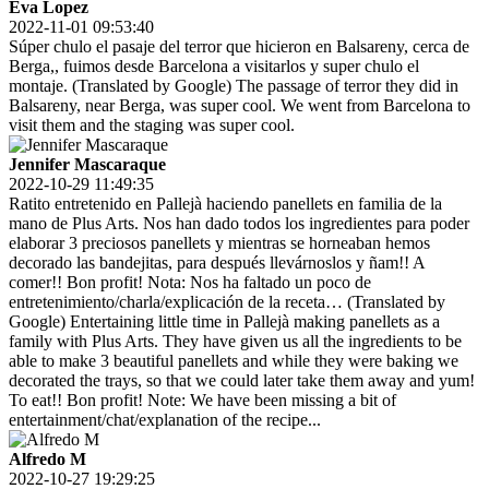
Eva Lopez
2022-11-01 09:53:40
Súper chulo el pasaje del terror que hicieron en Balsareny, cerca de
Berga,, fuimos desde Barcelona a visitarlos y super chulo el
montaje. (Translated by Google) The passage of terror they did in
Balsareny, near Berga, was super cool. We went from Barcelona to
visit them and the staging was super cool.
Jennifer Mascaraque
2022-10-29 11:49:35
Ratito entretenido en Pallejà haciendo panellets en familia de la
mano de Plus Arts. Nos han dado todos los ingredientes para poder
elaborar 3 preciosos panellets y mientras se horneaban hemos
decorado las bandejitas, para después llevárnoslos y ñam!! A
comer!! Bon profit! Nota: Nos ha faltado un poco de
entretenimiento/charla/explicación de la receta… (Translated by
Google) Entertaining little time in Pallejà making panellets as a
family with Plus Arts. They have given us all the ingredients to be
able to make 3 beautiful panellets and while they were baking we
decorated the trays, so that we could later take them away and yum!
To eat!! Bon profit! Note: We have been missing a bit of
entertainment/chat/explanation of the recipe...
Alfredo M
2022-10-27 19:29:25