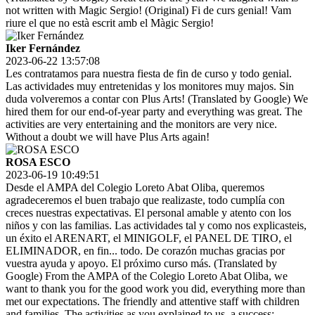
not written with Magic Sergio! (Original) Fi de curs genial! Vam
riure el que no està escrit amb el Màgic Sergio!
Iker Fernández
2023-06-22 13:57:08
Les contratamos para nuestra fiesta de fin de curso y todo genial.
Las actividades muy entretenidas y los monitores muy majos. Sin
duda volveremos a contar con Plus Arts! (Translated by Google) We
hired them for our end-of-year party and everything was great. The
activities are very entertaining and the monitors are very nice.
Without a doubt we will have Plus Arts again!
ROSA ESCO
2023-06-19 10:49:51
Desde el AMPA del Colegio Loreto Abat Oliba, queremos
agradeceremos el buen trabajo que realizaste, todo cumplía con
creces nuestras expectativas. El personal amable y atento con los
niños y con las familias. Las actividades tal y como nos explicasteis,
un éxito el ARENART, el MINIGOLF, el PANEL DE TIRO, el
ELIMINADOR, en fin... todo. De corazón muchas gracias por
vuestra ayuda y apoyo. El próximo curso más. (Translated by
Google) From the AMPA of the Colegio Loreto Abat Oliba, we
want to thank you for the good work you did, everything more than
met our expectations. The friendly and attentive staff with children
and families. The activities as you explained to us, a success: