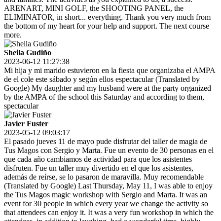
ARENART, MINI GOLF, the SHOOTING PANEL, the
ELIMINATOR, in short... everything. Thank you very much from
the bottom of my heart for your help and support. The next course
more.
Sheila Gudiño
2023-06-12 11:27:38
Mi hija y mi marido estuvieron en la fiesta que organizaba el AMPA
de el cole este sábado y según ellos espectacular (Translated by
Google) My daughter and my husband were at the party organized
by the AMPA of the school this Saturday and according to them,
spectacular
Javier Fuster
2023-05-12 09:03:17
El pasado jueves 11 de mayo pude disfrutar del taller de magia de
Tus Magos con Sergio y Marta. Fue un evento de 30 personas en el
que cada año cambiamos de actividad para que los asistentes
disfruten. Fue un taller muy divertido en el que los asistentes,
además de reírse, se lo pasaron de maravilla. Muy recomendable
(Translated by Google) Last Thursday, May 11, I was able to enjoy
the Tus Magos magic workshop with Sergio and Marta. It was an
event for 30 people in which every year we change the activity so
that attendees can enjoy it. It was a very fun workshop in which the