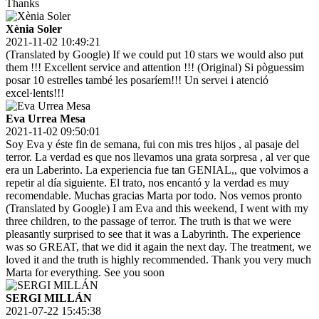
Thanks
Xènia Soler
2021-11-02 10:49:21
(Translated by Google) If we could put 10 stars we would also put
them !!! Excellent service and attention !!! (Original) Si pòguessim
posar 10 estrelles també les posaríem!!! Un servei i atenció
excel·lents!!!
Eva Urrea Mesa
2021-11-02 09:50:01
Soy Eva y éste fin de semana, fui con mis tres hijos , al pasaje del
terror. La verdad es que nos llevamos una grata sorpresa , al ver que
era un Laberinto. La experiencia fue tan GENIAL,, que volvimos a
repetir al día siguiente. El trato, nos encantó y la verdad es muy
recomendable. Muchas gracias Marta por todo. Nos vemos pronto
(Translated by Google) I am Eva and this weekend, I went with my
three children, to the passage of terror. The truth is that we were
pleasantly surprised to see that it was a Labyrinth. The experience
was so GREAT, that we did it again the next day. The treatment, we
loved it and the truth is highly recommended. Thank you very much
Marta for everything. See you soon
SERGI MILLÁN
2021-07-22 15:45:38