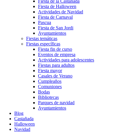
Fiesta de la Castañada
Fiesta de Halloween
Actividades de Navidad
Fiesta de Carnaval
Pascua
Fiesta de San Jordi
Ayuntamientos
Fiestas temáticas
Fiestas específicas
Fiesta fin de curso
Eventos de empresa
Actividades para adolescentes
Fiestas para adultos
Fiesta mayor
Casales de Verano
Cumpleaños
Comuniones
Bodas
Bibliotecas
Parques de navidad
Ayuntamientos
Blog
Castañada
Halloween
Navidad