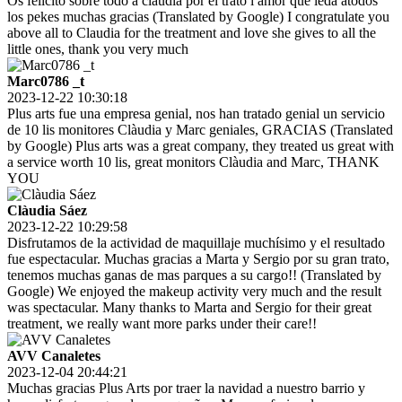
Os felicito sobre todo a claudia por el trato i amor que leda atodos
los pekes muchas gracias (Translated by Google) I congratulate you
above all to Claudia for the treatment and love she gives to all the
little ones, thank you very much
Marc0786 _t
2023-12-22 10:30:18
Plus arts fue una empresa genial, nos han tratado genial un servicio
de 10 lis monitores Clàudia y Marc geniales, GRACIAS (Translated
by Google) Plus arts was a great company, they treated us great with
a service worth 10 lis, great monitors Clàudia and Marc, THANK
YOU
Clàudia Sáez
2023-12-22 10:29:58
Disfrutamos de la actividad de maquillaje muchísimo y el resultado
fue espectacular. Muchas gracias a Marta y Sergio por su gran trato,
tenemos muchas ganas de mas parques a su cargo!! (Translated by
Google) We enjoyed the makeup activity very much and the result
was spectacular. Many thanks to Marta and Sergio for their great
treatment, we really want more parks under their care!!
AVV Canaletes
2023-12-04 20:44:21
Muchas gracias Plus Arts por traer la navidad a nuestro barrio y