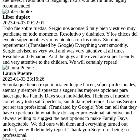
attendees, in addition to laughing, had a wonderful time. highly
recommended
Liber duplex
2023-05-03 09:22:01
Todo fue sobre ruedas. Sergio nos aconsejó muy bien y estuvo muy
pendiente en todo momento. Resolutivo y dinámico. Y los chicos del
evento súper amables y muy atentos con los niños. Sin duda
repetiremos! (Translated by Google) Everything went smoothly.
Sergio advised us very well and was very attentive at all times.
Resolute and dynamic. And the guys at the event are super friendly
and very attentive to the children. We will certainly repeat!
Laura Puente
2023-01-03 23:15:26
Se nota que tienen experiencia en lo que hacen, súper profesionales,
atentos y siempre dispuestos a sugerir las mejores opciones para
hacer que los Family Days sean inolvidables. Hicimos el nuestro
con ellos y todo salió perfecto, sin duda repetiremos. Gracias Sergio
por ser tan profesional. (Translated by Google) You can tell that they
have experience in what they do, super professional, attentive and
always willing to suggest the best options to make Family Days
unforgettable. We did ours with them and everything turned out
perfect, we will definitely repeat. Thank you Sergio for being so
professional.