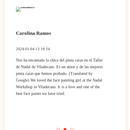
Carolina Ramos
Lau
2024-01-04 13:19:54
2024
Nos ha encantado la chica del pinta caras en el Taller
(Tra
de Nadal de Viladecans. Es un amor y de las mejores
Dida
pinta caras que hemos probado. (Translated by
work
Google) We loved the face painting girl at the Nadal
acti
Workshop in Viladecans. It is a love and one of the
area
best face paints we have tried.
mini
Nada
que 
acti
Espa
mini