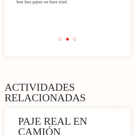
best face paints we have tried.
mini
Nada
que 
acti
Espa
mini
ACTIVIDADES
RELACIONADAS
PAJE REAL EN
CAMIÓN