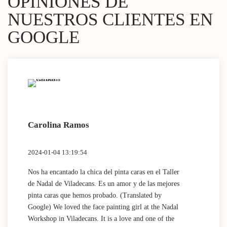
OPINIONES DE
NUESTROS CLIENTES EN
GOOGLE
Carolina Ramos
Lau
2024-01-04 13:19:54
2024
Nos ha encantado la chica del pinta caras en el Taller
(Tra
de Nadal de Viladecans. Es un amor y de las mejores
Dida
pinta caras que hemos probado. (Translated by
work
Google) We loved the face painting girl at the Nadal
acti
Workshop in Viladecans. It is a love and one of the
area