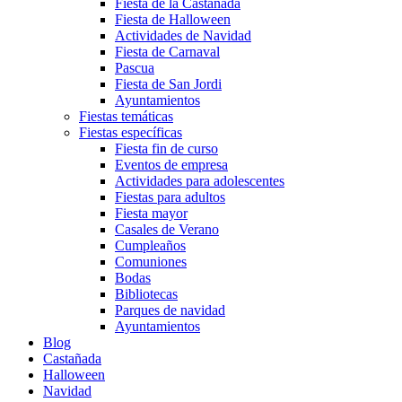
Fiesta de la Castañada
Fiesta de Halloween
Actividades de Navidad
Fiesta de Carnaval
Pascua
Fiesta de San Jordi
Ayuntamientos
Fiestas temáticas
Fiestas específicas
Fiesta fin de curso
Eventos de empresa
Actividades para adolescentes
Fiestas para adultos
Fiesta mayor
Casales de Verano
Cumpleaños
Comuniones
Bodas
Bibliotecas
Parques de navidad
Ayuntamientos
Blog
Castañada
Halloween
Navidad