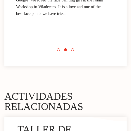
Google) We loved the face painting girl at the Nadal
acti
Workshop in Viladecans. It is a love and one of the
area
best face paints we have tried.
mini
Nada
que 
acti
Espa
mini
ACTIVIDADES
RELACIONADAS
TALLER DE