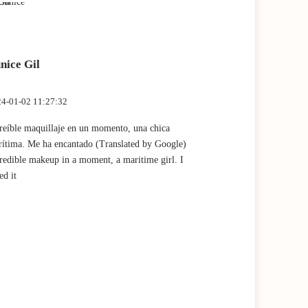
nice Gil
Marta Fan
4-01-02 11:27:32
2023-12-28 13:
reíble maquillaje en un momento, una chica
Muy buena expe
ítima. Me ha encantado (Translated by Google)
por Claudia! (
redible makeup in a moment, a maritime girl. I
experience and
ed it
Claudia!