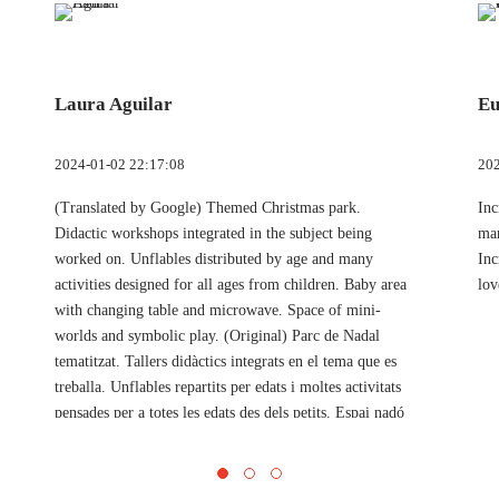
Laura Aguilar
Eu
2024-01-02 22:17:08
202
(Translated by Google) Themed Christmas park.
Inc
Didactic workshops integrated in the subject being
mar
worked on. Unflables distributed by age and many
Inc
activities designed for all ages from children. Baby area
lov
with changing table and microwave. Space of mini-
worlds and symbolic play. (Original) Parc de Nadal
tematitzat. Tallers didàctics integrats en el tema que es
treballa. Unflables repartits per edats i moltes activitats
pensades per a totes les edats des dels petits. Espai nadó
amb canviador i microones. Espai de minimons i joc
simbòlic.