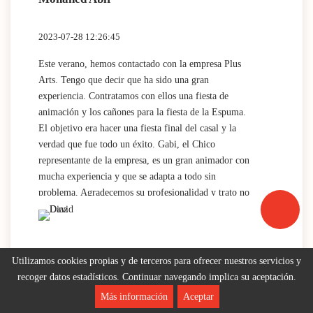
2023-07-28 12:26:45
Este verano, hemos contactado con la empresa Plus
Arts. Tengo que decir que ha sido una gran
experiencia. Contratamos con ellos una fiesta de
animación y los cañones para la fiesta de la Espuma.
El objetivo era hacer una fiesta final del casal y la
verdad que fue todo un éxito. Gabi, el Chico
representante de la empresa, es un gran animador con
mucha experiencia y que se adapta a todo sin
problema. Agradecemos su profesionalidad y trato no
solo con los niños sino también con los monitores i
todo el personal con el que trato. Sin Duda,
repetiremos (Translated by Google) This summer, we
have contacted the company Plus Arts. I have to say
Utilizamos cookies propias y de terceros para ofrecer nuestros servicios y
David Diaz
that it has been a great experience. We contracted with
recoger datos estadísticos. Continuar navegando implica su aceptación.
them an animation party and the cannons for the
Más información
Aceptar
Foam party. The objective was to throw a final party
2023-07-17 23:17:23