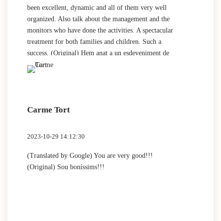
been excellent, dynamic and all of them very well
organized. Also talk about the management and the
monitors who have done the activities. A spectacular
treatment for both families and children. Such a
success. (Original) Hem anat a un esdeveniment de
Halloween organitzat per Plus Arts. Han hagut
diverses activitats: tallers de manualitats, pintacares,
aerografia… Totes i cadascuna de les activitats han
estat excel.lents, dinàmiques i totes d’elles molt ben
Carme Tort
organitzades. També parlar de la gestió i dels
monitors que han fet les activitats. Un tracte
espectacular tant cap a les families com als infants.
2023-10-29 14:12:30
Tot un èxit.
(Translated by Google) You are very good!!!
(Original) Sou boníssims!!!