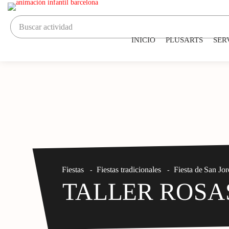
INICIO
PLUSARTS
SER
Fiestas
Fiestas tradicionales
Fiesta de San Jor
-
-
TALLER ROSA