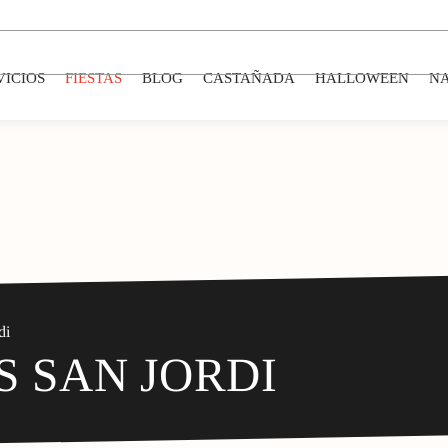
VICIOS
FIESTAS
BLOG
CASTAÑADA
HALLOWEEN
N
di
S SAN JORDI