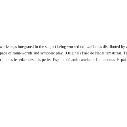
rkshops integrated in the subject being worked on. Unflables distributed by a
ce of mini-worlds and symbolic play. (Original) Parc de Nadal tematitzat. Talle
per a totes les edats des dels petits. Espai nadó amb canviador i microones. Espa