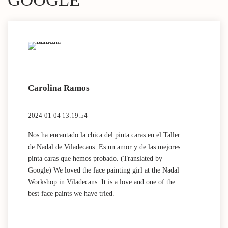
Carolina Ramos
Lau
2024-01-04 13:19:54
2024
Nos ha encantado la chica del pinta caras en el Taller
(Tra
de Nadal de Viladecans. Es un amor y de las mejores
Dida
pinta caras que hemos probado. (Translated by
work
Google) We loved the face painting girl at the Nadal
acti
Workshop in Viladecans. It is a love and one of the
area
best face paints we have tried.
mini
Nada
que 