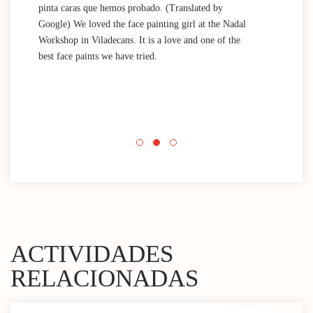
pinta caras que hemos probado. (Translated by
work
Google) We loved the face painting girl at the Nadal
acti
Workshop in Viladecans. It is a love and one of the
area
best face paints we have tried.
mini
Nada
que 
acti
Espa
mini
ACTIVIDADES
RELACIONADAS