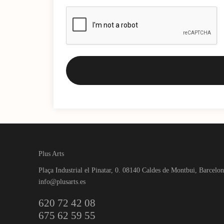
Plus Arts
Plaça Industrial el Pinatar, 0. 08140 Caldes de Montbui, Barcelo
info@plusarts.es
620 72 42 08
675 62 59 55