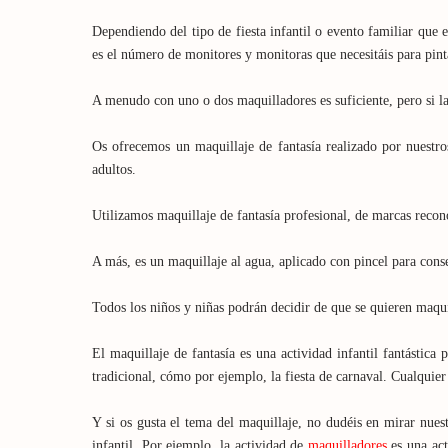
Dependiendo del tipo de fiesta infantil o evento familiar que
es el número de monitores y monitoras que necesitáis para pint
A menudo con uno o dos maquilladores es suficiente, pero si la
Os ofrecemos un maquillaje de fantasía realizado por nuestro
adultos.
Utilizamos maquillaje de fantasía profesional, de marcas recono
A más, es un maquillaje al agua, aplicado con pincel para cons
Todos los niños y niñas podrán decidir de que se quieren maquill
El maquillaje de fantasía es una actividad infantil fantástica p
tradicional, cómo por ejemplo, la fiesta de carnaval. Cualquier 
Y si os gusta el tema del maquillaje, no dudéis en mirar nues
infantil. Por ejemplo, la actividad de
maquilladores
es una act