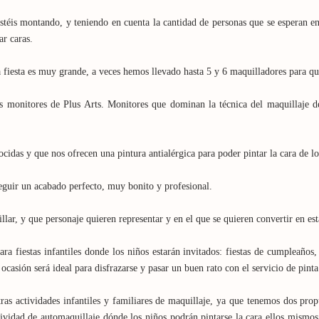
 estéis montando, y teniendo en cuenta la cantidad de personas que se esperan 
ar caras.
 fiesta es muy grande, a veces hemos llevado hasta 5 y 6 maquilladores para que
s monitores de Plus Arts. Monitores que dominan la técnica del maquillaje de 
cidas y que nos ofrecen una pintura antialérgica para poder pintar la cara de los
eguir un acabado perfecto, muy bonito y profesional.
ar, y que personaje quieren representar y en el que se quieren convertir en esta 
ara fiestas infantiles donde los niños estarán invitados: fiestas de cumpleaños, 
ocasión será ideal para disfrazarse y pasar un buen rato con el servicio de pinta
tras actividades infantiles y familiares de maquillaje, ya que tenemos dos prop
ividad de automaquillaje dónde los niños podrán pintarse la cara ellos mism