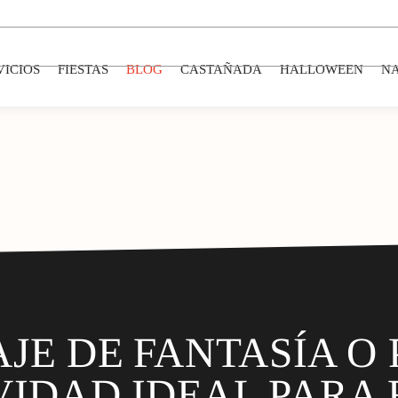
VICIOS
FIESTAS
BLOG
CASTAÑADA
HALLOWEEN
N
JE DE FANTASÍA O 
VIDAD IDEAL PARA 