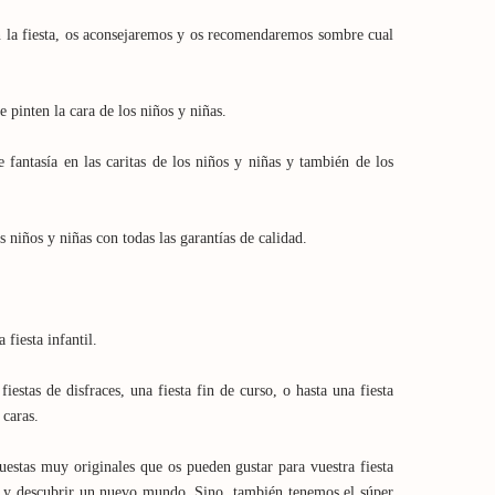
en la fiesta, os aconsejaremos y os recomendaremos sombre cual
 pinten la cara de los niños y niñas.
fantasía en las caritas de los niños y niñas y también de los
 niños y niñas con todas las garantías de calidad.
fiesta infantil.
fiestas de disfraces, una fiesta fin de curso, o hasta una fiesta
 caras.
uestas muy originales que os pueden gustar para vuestra fiesta
os y descubrir un nuevo mundo. Sino, también tenemos el súper