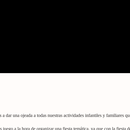
s a dar una ojeada a todas nuestras actividades infantiles y familiares q
 juego a la hora de organizar una fiesta temática, ya que con la fiesta