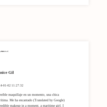
nice Gil
Marta Fan
4-01-02 11:27:32
2023-12-28 13:
reíble maquillaje en un momento, una chica
Muy buena expe
ítima. Me ha encantado (Translated by Google)
por Claudia! (
redible makeup in a moment, a maritime girl. I
experience and