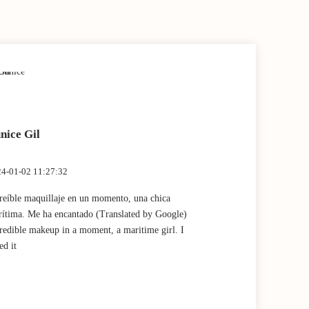
nice Gil
Marta Fan
4-01-02 11:27:32
2023-12-28 13:
reíble maquillaje en un momento, una chica
Muy buena expe
ítima. Me ha encantado (Translated by Google)
por Claudia! (
redible makeup in a moment, a maritime girl. I
experience and
ed it
Claudia!